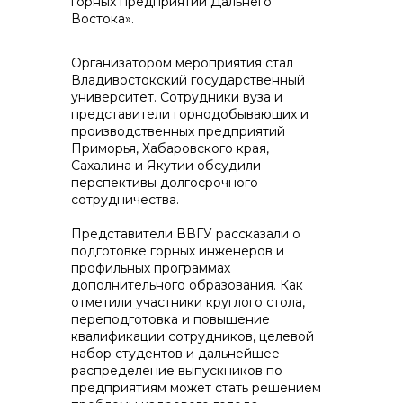
горных предприятий Дальнего
Востока».
Организатором мероприятия стал
Владивостокский государственный
университет. Сотрудники вуза и
Контакты
представители горнодобывающих и
производственных предприятий
Приморья, Хабаровского края,
Сахалина и Якутии обсудили
перспективы долгосрочного
+7 (423) 234 50 50
сотрудничества.
Представители ВВГУ рассказали о
info@vostokcement.ru
подготовке горных инженеров и
профильных программах
дополнительного образования. Как
отметили участники круглого стола,
переподготовка и повышение
квалификации сотрудников, целевой
набор студентов и дальнейшее
распределение выпускников по
предприятиям может стать решением