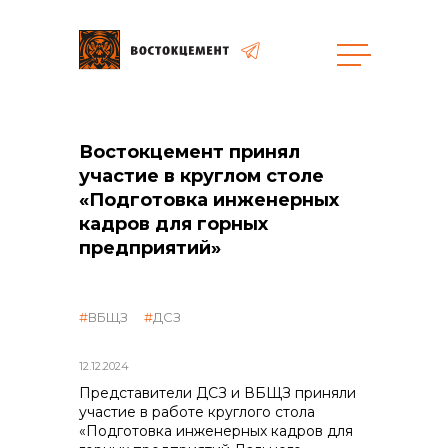
Объекты
Закупки
Востокцемент принял
участие в круглом столе
«Подготовка инженерных
кадров для горных
общая информация
предприятий»
объявленные закупки
ВБЩЗ
ДСЗ
реализация неликвидов
12.12.2024
Представители ДСЗ и ВБЩЗ приняли
участие в работе круглого стола
контакты отдела закупок
«Подготовка инженерных кадров для