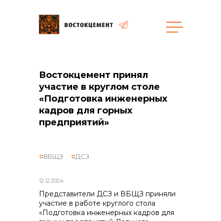
Объекты
Закупки
Востокцемент принял
участие в круглом столе
«Подготовка инженерных
кадров для горных
общая информация
предприятий»
объявленные закупки
ВБЩЗ
ДСЗ
реализация неликвидов
12.12.2024
Представители ДСЗ и ВБЩЗ приняли
участие в работе круглого стола
контакты отдела закупок
«Подготовка инженерных кадров для