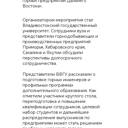
горных предприятий Дальнего
Востока».
Организатором мероприятия стал
Владивостокский государственный
университет. Сотрудники вуза и
Контакты
представители горнодобывающих и
производственных предприятий
Приморья, Хабаровского края,
Сахалина и Якутии обсудили
перспективы долгосрочного
+7 (423) 234 50 50
сотрудничества.
Представители ВВГУ рассказали о
info@vostokcement.ru
подготовке горных инженеров и
профильных программах
дополнительного образования. Как
отметили участники круглого стола,
переподготовка и повышение
квалификации сотрудников, целевой
набор студентов и дальнейшее
распределение выпускников по
предприятиям может стать решением