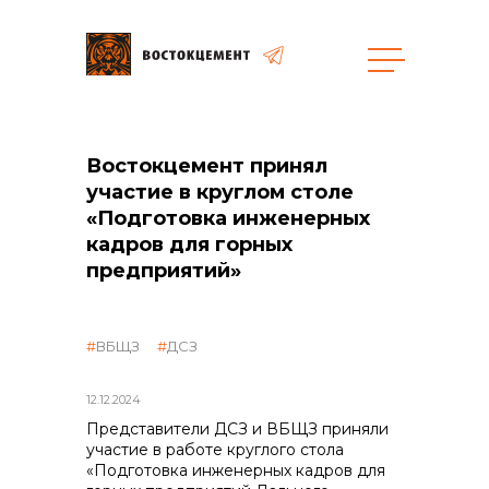
Объекты
Закупки
Востокцемент принял
участие в круглом столе
«Подготовка инженерных
кадров для горных
общая информация
предприятий»
объявленные закупки
ВБЩЗ
ДСЗ
реализация неликвидов
12.12.2024
Представители ДСЗ и ВБЩЗ приняли
участие в работе круглого стола
контакты отдела закупок
«Подготовка инженерных кадров для