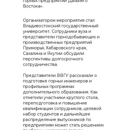
горных предприятий Дальнего
Востока».
Организатором мероприятия стал
Владивостокский государственный
университет. Сотрудники вуза и
Контакты
представители горнодобывающих и
производственных предприятий
Приморья, Хабаровского края,
Сахалина и Якутии обсудили
перспективы долгосрочного
+7 (423) 234 50 50
сотрудничества.
Представители ВВГУ рассказали о
info@vostokcement.ru
подготовке горных инженеров и
профильных программах
дополнительного образования. Как
отметили участники круглого стола,
переподготовка и повышение
квалификации сотрудников, целевой
набор студентов и дальнейшее
распределение выпускников по
предприятиям может стать решением