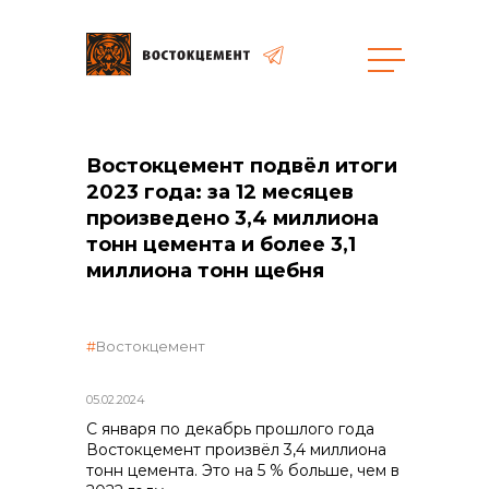
Объекты
Закупки
Востокцемент подвёл итоги
2023 года: за 12 месяцев
произведено 3,4 миллиона
тонн цемента и более 3,1
общая информация
миллиона тонн щебня
объявленные закупки
Востокцемент
реализация неликвидов
05.02.2024
С января по декабрь прошлого года
Востокцемент произвёл 3,4 миллиона
контакты отдела закупок
тонн цемента. Это на 5 % больше, чем в