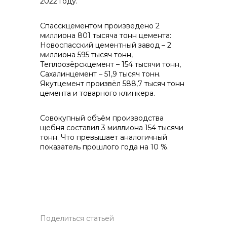
2022 году.
Спасскцементом произведено 2
миллиона 801 тысяча тонн цемента:
Новоспасский цементный завод – 2
Контакты
миллиона 595 тысяч тонн,
Теплоозёрскцемент – 154 тысячи тонн,
Сахалинцемент – 51,9 тысяч тонн.
Якутцемент произвёл 588,7 тысяч тонн
цемента и товарного клинкера.
+7 (423) 234 50 50
Совокупный объём производства
щебня составил 3 миллиона 154 тысячи
info@vostokcement.ru
тонн. Что превышает аналогичный
показатель прошлого года на 10 %.
Поделиться статьей