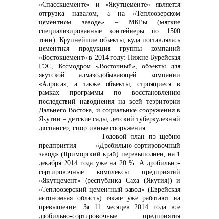
«Спасскцементе» и «Якутцементе» является
отгрузка навалом, а на «Теплоозерском
цементном заводе» – МКРы (мягкие
специализированные контейнеры по 1500
тонн). Крупнейшие объекты, куда поставлялась
info@vostokcement.ru
цементная продукция группы компаний
«Востокцемент» в 2014 году: Нижне-Бурейская
ГЭС, Космодром «Восточный», объекты для
якутской алмазодобывающей компании
«Алроса», а также объекты, строящиеся в
рамках программы по восстановлению
последствий наводнения на всей территории
Дальнего Востока, и социальные сооружения в
Якутии – детские сады, детский туберкулезный
диспансер, спортивные сооружения.
Годовой план по щебню
предприятия «Дробильно-сортировочный
завод» (Приморский край) перевыполнен, на 1
декабря 2014 года уже на 20 %. А дробильно-
сортировочные комплексы предприятий
«Якутцемент» (республика Саха (Якутия)) и
«Теплоозерский цементный завод» (Еврейская
автономная область) также уже работают на
превышение. За 11 месяцев 2014 года все
дробильно-сортировочные предприятия