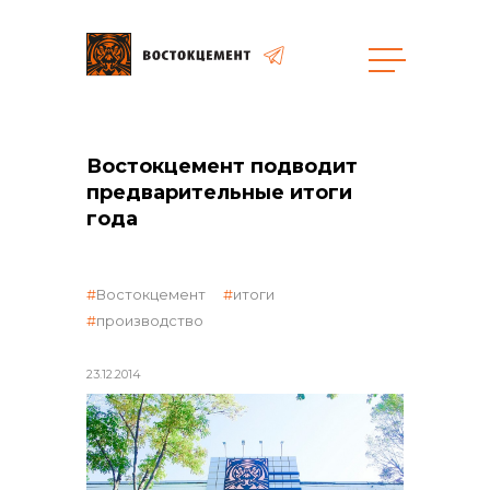
Закупки
Востокцемент подводит
общая информация
предварительные итоги
года
Востокцемент
итоги
объявленные закупки
производство
23.12.2014
реализация неликвидов