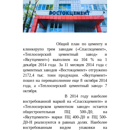
контакты отдела закупок
Общий план по цементу и
клинкерупо трем заводам («Спасскцемент»,
«Теплоозерский цементный завод» и
«Якутцемент») выполнен на 104 % на 1
декабря 2014 года. За 11 месяцев 2014 года с
цементных заводов «Востокцемент» отгружено
2172,4 тыс. тонн продукции. «Якутцемент»
Контакты
пошел на перевыполнение еще 8 октября 2014
года, а «Теплоозерский цементный завод» 7
октября.
В 2014 году наиболее
востребованной маркой на «Спасскцементе» и
«Теплоозерском цементном заводе» остается
общестроительная ПЦ 500-Д0, на
«Якутцемент
e
» марки ПЦ 400-Д0 и ПЦ 500-
Д0-Н реализуются в равных долях. Наиболее
+7 (423) 234 50 50
востребованным видом упаковки на