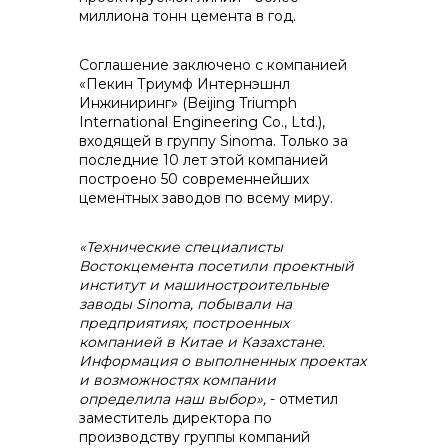
миллиона тонн цемента в год.
контакты отдела закупок
Соглашение заключено с компанией
«Пекин Триумф Интернэшнл
Инжиниринг» (Beijing Triumph
International Engineering Co., Ltd.),
входящей в группу Sinoma. Только за
последние 10 лет этой компанией
построено 50 современнейших
цементных заводов по всему миру.
Контакты
«Технические специалисты
Востокцемента посетили проектный
институт и машиностроительные
заводы
Sinoma
, побывали на
предприятиях, построенных
+7 (423) 234 50 50
компанией в Китае и Казахстане.
Информация о выполненных проектах
и возможностях компании
определила наш выбор»,
- отметил
заместитель директора по
info@vostokcement.ru
производству группы компаний