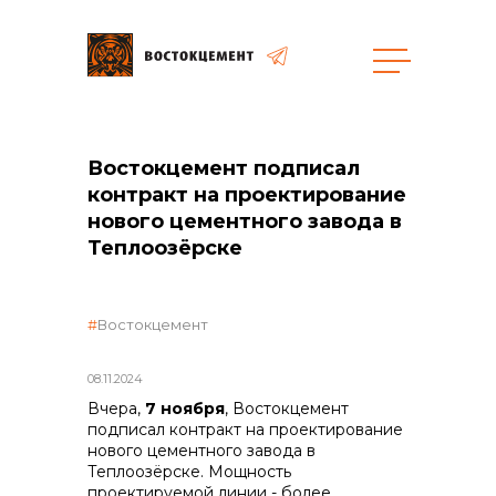
Закупки
Востокцемент подписал
контракт на проектирование
общая информация
нового цементного завода в
Теплоозёрске
объявленные закупки
Востокцемент
08.11.2024
Вчера,
7 ноября
, Востокцемент
реализация неликвидов
подписал контракт на проектирование
нового цементного завода в
Теплоозёрске. Мощность
проектируемой линии - более