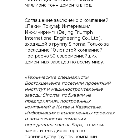
миллиона тонн цемента в год.
контакты отдела закупок
Соглашение заключено с компанией
«Пекин Триумф Интернэшнл
Инжиниринг» (Beijing Triumph
International Engineering Co., Ltd.),
входящей в группу Sinoma. Только за
последние 10 лет этой компанией
построено 50 современнейших
цементных заводов по всему миру.
Контакты
«Технические специалисты
Востокцемента посетили проектный
институт и машиностроительные
заводы
Sinoma
, побывали на
предприятиях, построенных
+7 (423) 234 50 50
компанией в Китае и Казахстане.
Информация о выполненных проектах
и возможностях компании
определила наш выбор»,
- отметил
заместитель директора по
info@vostokcement.ru
производству группы компаний