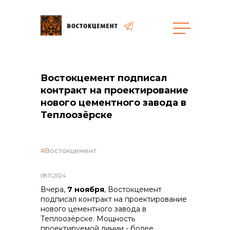
Закупки
Востокцемент подписал
контракт на проектирование
общая информация
нового цементного завода в
Теплоозёрске
объявленные закупки
Востокцемент
08.11.2024
Вчера,
7 ноября
, Востокцемент
реализация неликвидов
подписал контракт на проектирование
нового цементного завода в
Теплоозёрске. Мощность
проектируемой линии - более