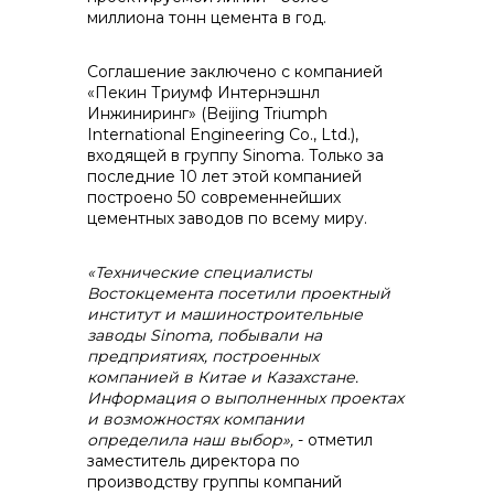
миллиона тонн цемента в год.
контакты отдела закупок
Соглашение заключено с компанией
«Пекин Триумф Интернэшнл
Инжиниринг» (Beijing Triumph
International Engineering Co., Ltd.),
входящей в группу Sinoma. Только за
последние 10 лет этой компанией
построено 50 современнейших
цементных заводов по всему миру.
Контакты
«Технические специалисты
Востокцемента посетили проектный
институт и машиностроительные
заводы
Sinoma
, побывали на
предприятиях, построенных
+7 (423) 234 50 50
компанией в Китае и Казахстане.
Информация о выполненных проектах
и возможностях компании
определила наш выбор»,
- отметил
заместитель директора по
info@vostokcement.ru
производству группы компаний