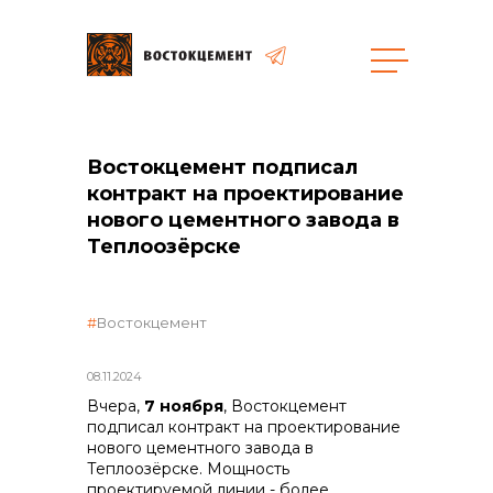
Закупки
Востокцемент подписал
контракт на проектирование
общая информация
нового цементного завода в
Теплоозёрске
объявленные закупки
Востокцемент
08.11.2024
Вчера,
7 ноября
, Востокцемент
реализация неликвидов
подписал контракт на проектирование
нового цементного завода в
Теплоозёрске. Мощность
проектируемой линии - более