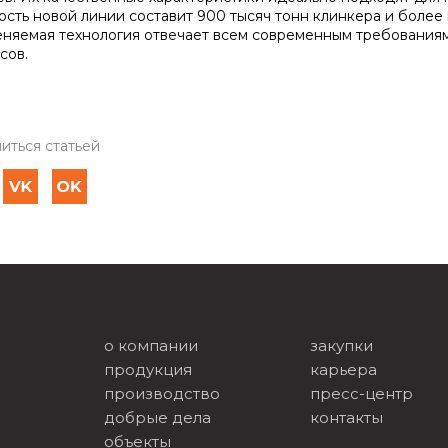
сть новой линии составит 900 тысяч тонн клинкера и более 
няемая технология отвечает всем современным требования
сов.
иться статьей
о компании
закупки
продукция
карьера
производство
пресс-центр
добрые дела
контакты
объекты