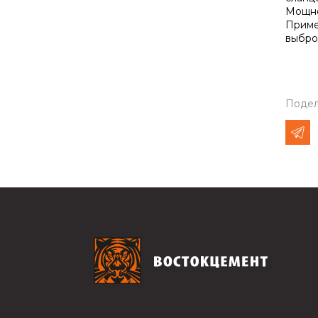
Мощно
Приме
выбро
Подел