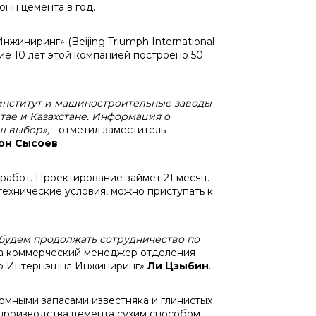
онн цемента в год.
иниринг» (Beijing Triumph International
дние 10 лет этой компанией построено 50
институт и машиностроительные заводы
тае и Казахстане. Информация о
ш выбор»,
- отметил заместитель
он Сысоев
.
работ. Проектирование займёт 21 месяц.
технические условия, можно приступать к
 будем продолжать сотрудничество по
ла коммерческий менеджер отделения
мф Интернэшнл Инжиниринг»
Ли Цзыбин
.
омными запасами известняка и глинистых
 производства цемента сухим способом.