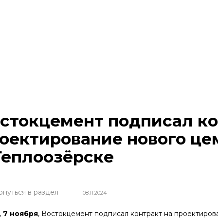
стокцемент подписал ко
оектирование нового це
Теплоозёрске
рнуться в раздел
08.11.2024
,
7 ноября
, Востокцемент подписал контракт на проектиров