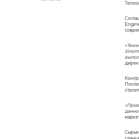
Тепло
Согла
Engine
совре
«Техн
Sinom
выпол
дирек
Контр
После
строит
«Прое
данно
марке
Сырье
сланц