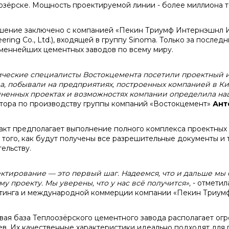
озёрске. Мощность проектируемой линии - более миллиона т
шение заключено с компанией «Пекин Триумф Интернэшнл Инж
ering Co., Ltd.), входящей в группу Sinoma. Только за после
меннейших цементных заводов по всему миру.
ические специалисты Востокцемента посетили проектный 
a
, побывали на предприятиях, построенных компанией в Ки
ненных проектах и возможностях компании определила на
тора по производству группы компаний «Востокцемент»
Ант
акт предполагает выполнение полного комплекса проектных 
 того, как будут получены все разрешительные документы и 
ельству.
ктирование — это первый шаг. Надеемся, что и дальше мы
му проекту. Мы уверены, что у нас всё получится»,
- отмети
тинга и международной коммерции компании «Пекин Триу
вая база Теплоозёрского цементного завода располагает огр
ев. Их качественные характеристики идеально подходят для