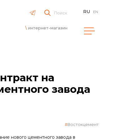
RU
EN
Поиск
интернет-магазин
нтракт на
ментного завода
Востокцемент
ание нового цементного завода в