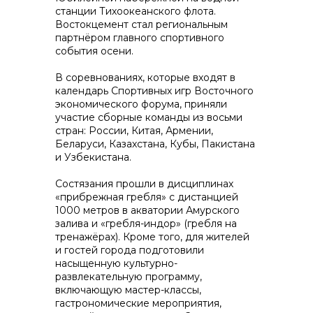
станции Тихоокеанского флота.
контакты отдела закупок
Востокцемент стал региональным
партнёром главного спортивного
события осени.
В соревнованиях, которые входят в
календарь Спортивных игр Восточного
экономического форума, приняли
участие сборные команды из восьми
стран: России, Китая, Армении,
Контакты
Беларуси, Казахстана, Кубы, Пакистана
и Узбекистана.
Состязания прошли в дисциплинах
«прибрежная гребля» с дистанцией
1000 метров в акватории Амурского
залива и «гребля-индор» (гребля на
+7 (423) 234 50 50
тренажёрах). Кроме того, для жителей
и гостей города подготовили
насыщенную культурно-
развлекательную программу,
включающую мастер-классы,
info@vostokcement.ru
гастрономические мероприятия,