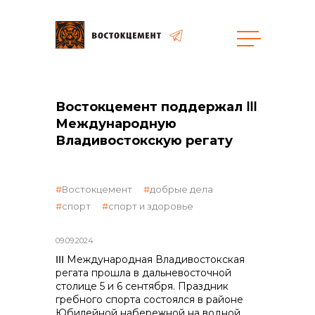
Закупки
Востокцемент поддержал ⅠⅠⅠ
Международную
общая информация
Владивостокскую регату
Востокцемент
добрые дела
объявленные закупки
спорт
спорт и здоровье
09.09.2024
ⅠⅠⅠ Международная Владивостокская
реализация неликвидов
регата прошла в дальневосточной
столице 5 и 6 сентября. Праздник
гребного спорта состоялся в районе
Юбилейной набережной на водной