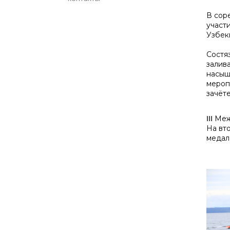
В сор
участ
Узбек
Состя
залива
насыщ
мероп
зачёт
ⅠⅠⅠ М
На вт
медал