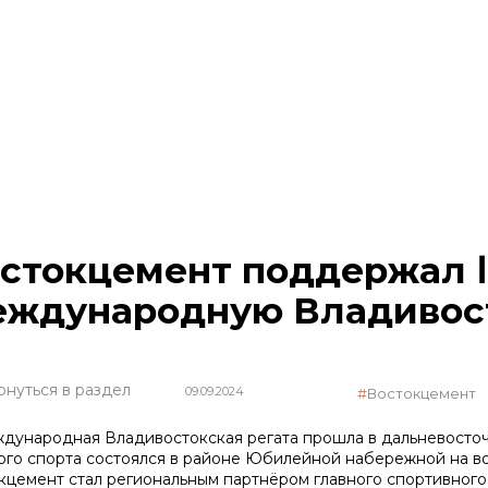
стокцемент поддержал ⅠⅠ
ждународную Владивост
рнуться в раздел
09.09.2024
Востокцемент
еждународная Владивостокская регата прошла в дальневосточ
ого спорта состоялся в районе Юбилейной набережной на во
кцемент стал региональным партнёром главного спортивного