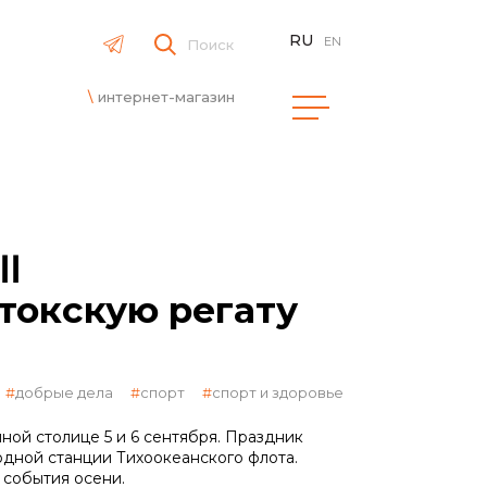
RU
EN
Поиск
интернет-магазин
Ⅰ
окскую регату
добрые дела
спорт
спорт и здоровье
ной столице 5 и 6 сентября. Праздник
дной станции Тихоокеанского флота.
 события осени.