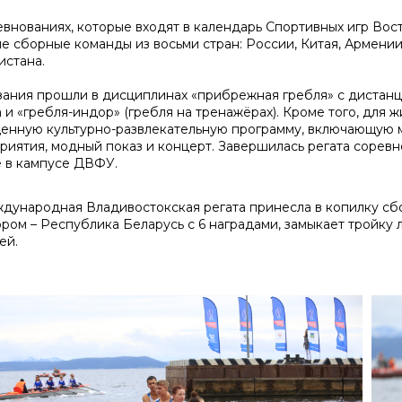
евнованиях, которые входят в календарь Спортивных игр Вос
ие сборные команды из восьми стран: России, Китая, Армении,
истана.
зания прошли в дисциплинах «прибрежная гребля» с дистанц
 и «гребля-индор» (гребля на тренажёрах). Кроме того, для 
енную культурно-развлекательную программу, включающую м
риятия, модный показ и концерт. Завершилась регата сорев
е в кампусе ДВФУ.
еждународная Владивостокская регата принесла в копилку сб
ором – Республика Беларусь с 6 наградами, замыкает тройку 
ей.