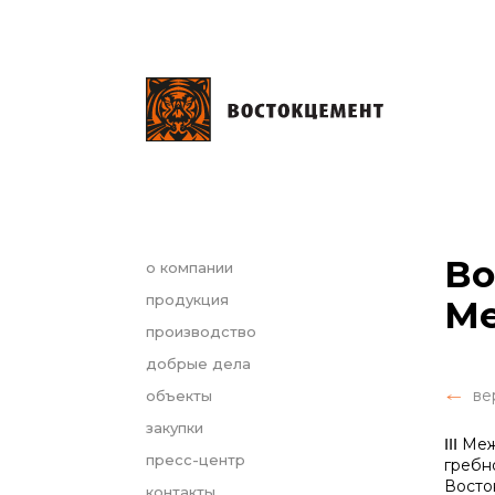
Во
о компании
продукция
Ме
производство
добрые дела
ве
объекты
закупки
ⅠⅠⅠ М
пресс-центр
гребн
Восто
контакты