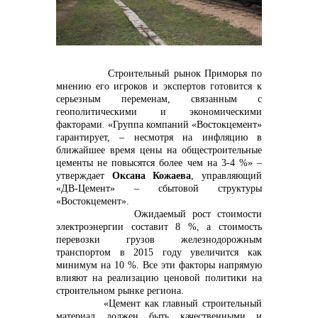
контакты отдела закупок
Строительный рынок Приморья по
мнению его игроков и экспертов готовится к
серьезным переменам, связанным с
геополитическими и экономическими
факторами
.
«Группа компаний «Востокцемент»
гарантирует, – н
есмотря на инфляцию в
ближайшее время цены на общестроительные
цементы не повысятся более чем на 3-4 %» –
утверждает
Оксана Кожаева
, управляющий
Контакты
«ДВ-Цемент» – сбытовой структуры
«Востокцемент».
Ожидаемый
рост стоимости
электроэнергии составит 8 %, а стоимость
перевозки грузов железнодорожным
транспортом в 2015 году увеличится как
минимум на 10
%. Все эти факторы напрямую
влияют на реализацию ценовой политики на
+7 (423) 234 50 50
строительном рынке региона.
«Цемент как главный строительный
материал должен быть качественными и