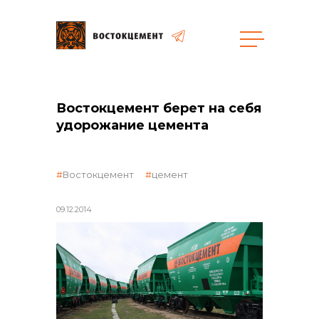
Закупки
Востокцемент берет на себя
удорожание цемента
общая информация
Востокцемент
цемент
объявленные закупки
09.12.2014
реализация неликвидов