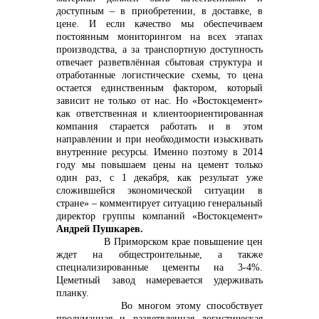
доступным – в приобретении, в доставке, в
цене
. И если качество мы обеспечиваем
постоянным мониторингом на всех этапах
info@vostokcement.ru
производства, а за транспортную доступность
отвечает разветвлённая сбытовая структура и
отработанные логистические схемы, то цена
остается единственным фактором, который
зависит не только от нас. Но «Востокцемент»
как ответственная и клиентоориентированная
компания старается работать и в этом
направлении и при необходимости изыскивать
внутренние ресурсы
. Именно поэтому в 2014
году мы повышаем цены на цемент только
один раз, с 1 декабря, как результат уже
сложившейся экономической ситуации в
стране» – комментирует ситуацию генеральный
директор группы компаний «Востокцемент»
Андрей Пушкарев.
В Приморском крае повышение цен
ждет на общестроительные, а также
специализированные цементы на 3-4%.
Цеметный завод намеревается удерживать
планку.
Во многом этому способствует
продуманная и разветвленная логистическая