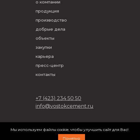
о компании
продукция
производство
добрые дела
объекты
закупки
карьера
пресс-центр
контакты
+7 (423) 234 50 50
info@vostokcement.ru
ООО «Востокцемент» 2026
Мы используем файлы cookie, чтобы улучшить сайт для Вас!
разработано в
DVIGA
Понятно