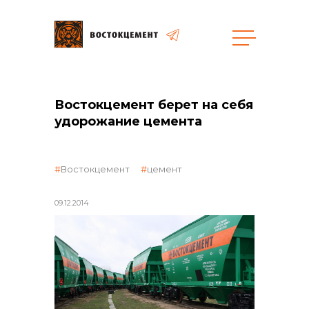
Закупки
Востокцемент берет на себя
удорожание цемента
общая информация
Востокцемент
цемент
объявленные закупки
09.12.2014
реализация неликвидов