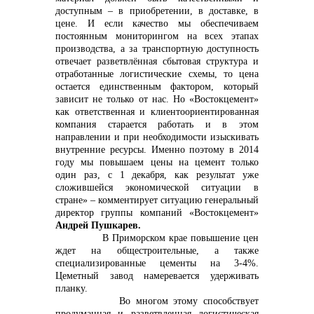
доступным – в приобретении, в доставке, в
цене
. И если качество мы обеспечиваем
постоянным мониторингом на всех этапах
info@vostokcement.ru
производства, а за транспортную доступность
отвечает разветвлённая сбытовая структура и
отработанные логистические схемы, то цена
остается единственным фактором, который
зависит не только от нас. Но «Востокцемент»
как ответственная и клиентоориентированная
компания старается работать и в этом
направлении и при необходимости изыскивать
внутренние ресурсы
. Именно поэтому в 2014
году мы повышаем цены на цемент только
один раз, с 1 декабря, как результат уже
сложившейся экономической ситуации в
стране» – комментирует ситуацию генеральный
директор группы компаний «Востокцемент»
Андрей Пушкарев.
В Приморском крае повышение цен
ждет на общестроительные, а также
специализированные цементы на 3-4%.
Цеметный завод намеревается удерживать
планку.
Во многом этому способствует
продуманная и разветвленная логистическая