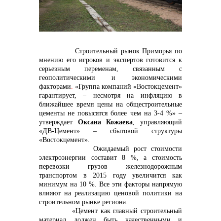
контакты отдела закупок
Строительный рынок Приморья по
мнению его игроков и экспертов готовится к
серьезным переменам, связанным с
геополитическими и экономическими
факторами
.
«Группа компаний «Востокцемент»
гарантирует, – н
есмотря на инфляцию в
ближайшее время цены на общестроительные
цементы не повысятся более чем на 3-4 %» –
утверждает
Оксана Кожаева
, управляющий
Контакты
«ДВ-Цемент» – сбытовой структуры
«Востокцемент».
Ожидаемый
рост стоимости
электроэнергии составит 8 %, а стоимость
перевозки грузов железнодорожным
транспортом в 2015 году увеличится как
минимум на 10
%. Все эти факторы напрямую
влияют на реализацию ценовой политики на
+7 (423) 234 50 50
строительном рынке региона.
«Цемент как главный строительный
материал должен быть качественными и