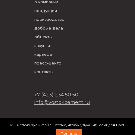
о компании
продукция
производство
добрые дела
объекты
закупки
карьера
пресс-центр
контакты
+7 (423) 234 50 50
info@vostokcement.ru
ООО «Востокцемент» 2026
Мы используем файлы cookie, чтобы улучшить сайт для Вас!
разработано в
DVIGA
Понятно