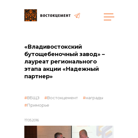
Объекты
Закупки
«Владивостокский
бутощебеночный завод» –
лауреат регионального
общая информация
этапа акции «Надежный
партнер»
объявленные закупки
ВБЩЗ
Востокцемент
награды
Приморье
реализация неликвидов
17.05.2016