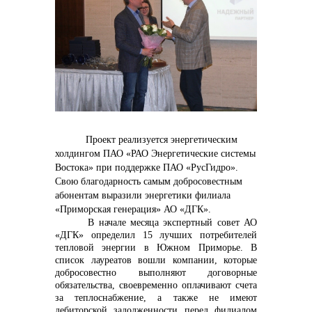
контакты отдела закупок
Контакты
Проект реализуется энергетическим
холдингом ПАО «РАО Энергетические системы
Востока» при поддержке ПАО «РусГидро».
+7 (423) 234 50 50
Свою благодарность самым добросовестным
абонентам выразили энергетики филиала
«Приморская генерация» АО «ДГК».
В начале месяца экспертный совет АО
info@vostokcement.ru
«ДГК» определил 15 лучших потребителей
тепловой энергии в Южном Приморье. В
список лауреатов вошли компании, которые
добросовестно выполняют договорные
обязательства, своевременно оплачивают счета
за теплоснабжение, а также не имеют
дебиторской задолженности перед филиалом