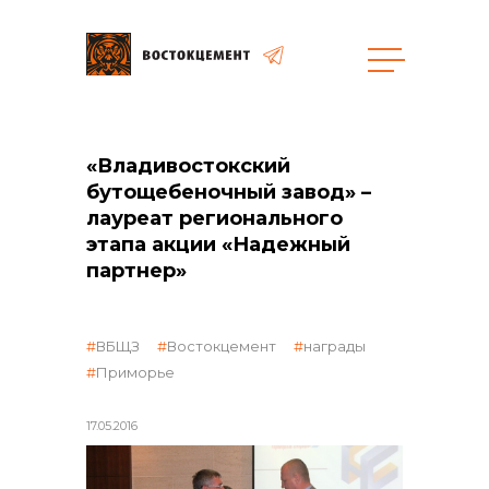
Объекты
Закупки
«Владивостокский
бутощебеночный завод» –
лауреат регионального
общая информация
этапа акции «Надежный
партнер»
объявленные закупки
ВБЩЗ
Востокцемент
награды
Приморье
реализация неликвидов
17.05.2016