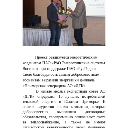
контакты отдела закупок
Контакты
Проект реализуется энергетическим
холдингом ПАО «РАО Энергетические системы
Востока» при поддержке ПАО «РусГидро».
+7 (423) 234 50 50
Свою благодарность самым добросовестным
абонентам выразили энергетики филиала
«Приморская генерация» АО «ДГК».
В начале месяца экспертный совет АО
info@vostokcement.ru
«ДГК» определил 15 лучших потребителей
тепловой энергии в Южном Приморье. В
список лауреатов вошли компании, которые
добросовестно выполняют договорные
обязательства, своевременно оплачивают счета
за теплоснабжение, а также не имеют
дебиторской задолженности перед филиалом