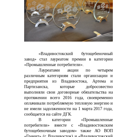
Контакты
«Владивостокский бутощебеночный
завод» стал лауреатом премии в категории
«Промышленные потребители».
Лауреатами акции по четырем
различным категориям стали организации и
+7 (423) 234 50 50
предприятия из Владивостока, Артема и
Партизанска, которые добросовестно
выполняли свои договорные обязательства на
протяжении всего 2016 года, своевременно
info@vostokcement.ru
оплачивали потребляемую тепловую энергию и
не имели задолженности на 1 марта 2017 года,
сообщается на сайте ДГК.
В категории «Промышленные
потребители» вместе с
«Владивостокским
бутощебеночным заводом» также АО ВОП
«Гранит» (г. Владивосток) и «Владивостокский