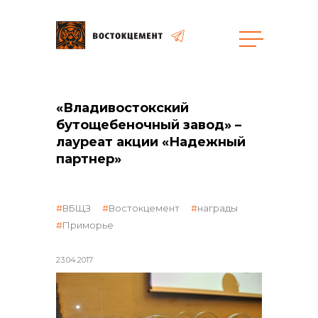
Объекты
Закупки
«Владивостокский
бутощебеночный завод» –
лауреат акции «Надежный
общая информация
партнер»
объявленные закупки
ВБЩЗ
Востокцемент
награды
Приморье
реализация неликвидов
23.04.2017
контакты отдела закупок