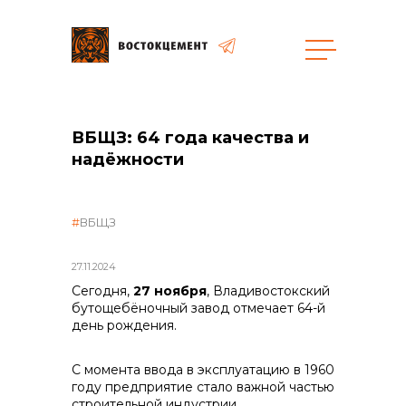
Закупки
ВБЩЗ: 64 года качества и
надёжности
общая информация
ВБЩЗ
объявленные закупки
27.11.2024
Сегодня,
27 ноября
, Владивостокский
бутощебёночный завод отмечает 64-й
день рождения.
реализация неликвидов
С момента ввода в эксплуатацию в 1960
году предприятие стало важной частью
строительной индустрии.