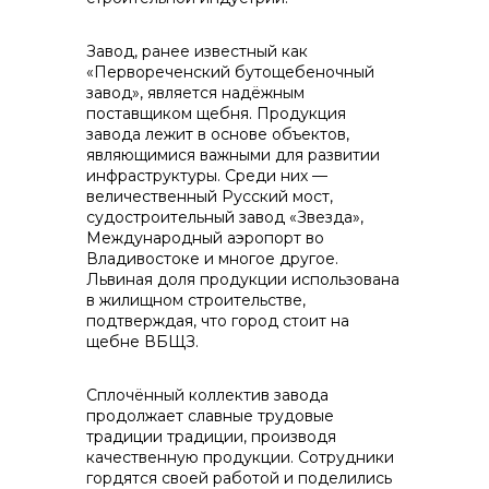
Завод, ранее известный как
контакты отдела закупок
«Первореченский бутощебеночный
завод», является надёжным
поставщиком щебня. Продукция
завода лежит в основе объектов,
являющимися важными для развитии
инфраструктуры. Среди них —
величественный Русский мост,
судостроительный завод «Звезда»,
Международный аэропорт во
Владивостоке и многое другое.
Контакты
Львиная доля продукции использована
в жилищном строительстве,
подтверждая, что город стоит на
щебне ВБЩЗ.
Сплочённый коллектив завода
+7 (423) 234 50 50
продолжает славные трудовые
традиции традиции, производя
качественную продукции. Сотрудники
гордятся своей работой и поделились