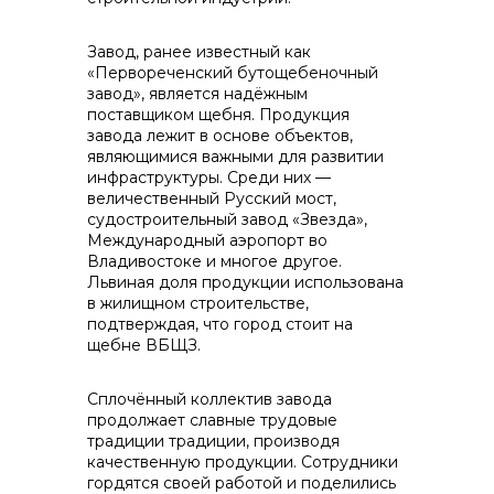
Завод, ранее известный как
контакты отдела закупок
«Первореченский бутощебеночный
завод», является надёжным
поставщиком щебня. Продукция
завода лежит в основе объектов,
являющимися важными для развитии
инфраструктуры. Среди них —
величественный Русский мост,
судостроительный завод «Звезда»,
Международный аэропорт во
Владивостоке и многое другое.
Контакты
Львиная доля продукции использована
в жилищном строительстве,
подтверждая, что город стоит на
щебне ВБЩЗ.
Сплочённый коллектив завода
+7 (423) 234 50 50
продолжает славные трудовые
традиции традиции, производя
качественную продукции. Сотрудники
гордятся своей работой и поделились