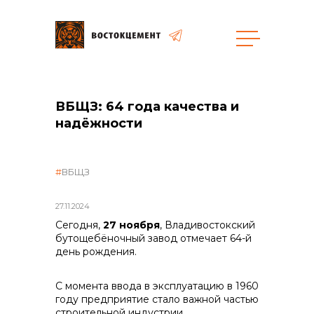
Закупки
ВБЩЗ: 64 года качества и
надёжности
общая информация
ВБЩЗ
объявленные закупки
27.11.2024
Сегодня,
27 ноября
, Владивостокский
бутощебёночный завод отмечает 64-й
день рождения.
реализация неликвидов
С момента ввода в эксплуатацию в 1960
году предприятие стало важной частью
строительной индустрии.