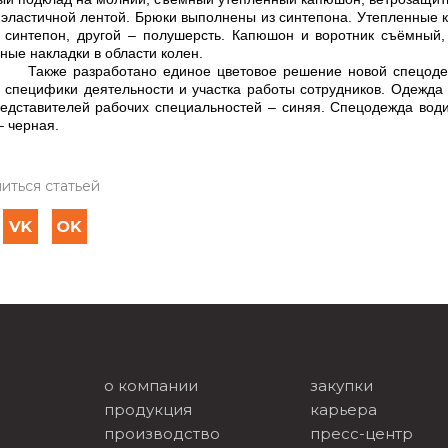
 эластичной лентой. Брюки выполнены из синтепона. Утепленные к
 синтепон, другой – полушерсть. Капюшон и воротник съёмный,
ные накладки в области колен.
 разработано единое цветовое решение новой спецодежд
 специфики деятельности и участка работы сотрудников. Одежда 
едставителей рабочих специальностей – синяя. Спецодежда води
– черная.
иться статьей
о компании
закупки
продукция
карьера
производство
пресс-центр