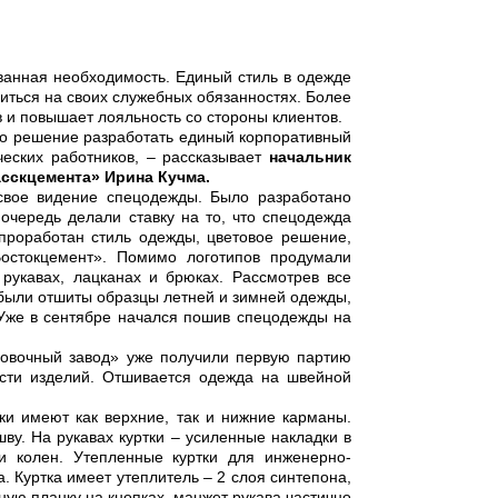
ванная необходимость. Единый стиль в одежде
иться на своих служебных обязанностях. Более
 и повышает лояльность со стороны клиентов.
то решение разработать единый корпоративный
ческих работников, – рассказывает
начальник
сскцемента» Ирина Кучма.
 свое видение спецодежды. Было разработано
очередь делали ставку на то, что спецодежда
проработан стиль одежды, цветовое решение,
остокцемент». Помимо логотипов продумали
укавах, лацканах и брюках. Рассмотрев все
 были отшиты образцы летней и зимней одежды,
 Уже в сентябре начался пошив спецодежды на
ровочный завод» уже получили первую партию
сти изделий. Отшивается одежда на швейной
ки имеют как верхние, так и нижние карманы.
у. На рукавах куртки – усиленные накладки в
и колен. Утепленные куртки для инженерно-
. Куртка имеет утеплитель – 2 слоя синтепона,
ю планку на кнопках, манжет рукава частично