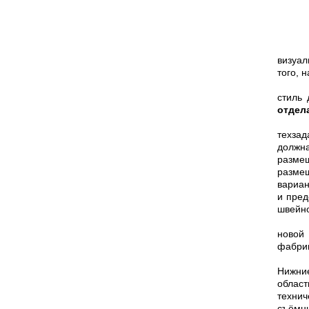
визуал
того, 
стиль 
отдел
техзад
должна
разме
разме
вариан
и пред
швейн
новой
фабрик
Нижние
облас
технич
съёмны