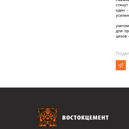
стянут
один -
усилен
Также
учетом
для пр
цехов 
Подел