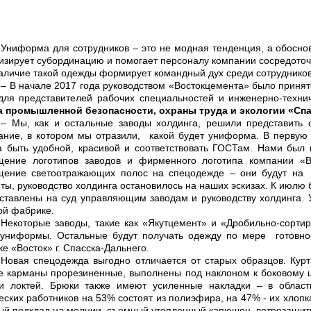
Униформа для сотрудников – это не модная тенденция, а обосно
изирует субординацию и помогает персоналу компании сосредоточ
наличие такой одежды формирует командный дух среди сотрудников
– В начале 2017 года руководством «Востокцемента» было приня
для представителей рабочих специальностей и инженерно-техни
а промышленной безопасности, охраны труда и экологии «Спа
– Мы, как и остальные заводы холдинга, решили представить
ание, в котором мы отразили, какой будет униформа. В первую 
 быть удобной, красивой и соответствовать ГОСТам. Нами был 
щение логотипов заводов и фирменного логотипа компании «В
щение светоотражающих полос на спецодежде – они будут на р
ты, руководство холдинга остановилось на наших эскизах. К июлю
ставлены на суд управляющим заводам и руководству холдинга.
ой фабрике.
Некоторые заводы, такие как «Якутцемент» и «Дробильно-сорти
 униформы. Остальные будут получать одежду по мере готовно
е «Восток» г. Спасска-Дальнего.
Новая спецодежда выгодно отличается от старых образцов. Курт
 карманы прорезиненные, выполнены под наклоном к боковому шв
ти локтей. Брюки также имеют усиленные накладки – в област
еских работников на 53% состоят из полиэфира, на 47% - их хлопка
й подклад на молнии, съемный утепленный капюшон, ветрозащитну