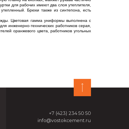
уртки для рабочих имеют два слоя утеплителя,
 утепленный. Брюки также из синтепона, есть
ы. Цветовая гамма униформы выполнена с
для инженерно-технических работников серая,
телей оранжевого цвета, работников угольных
+7 (423) 234 50 50
info@vostokcement.ru