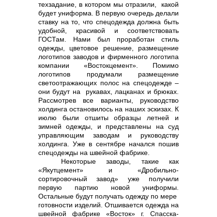
техзадание, в котором мы отразили, какой
будет униформа. В первую очередь делали
ставку на то, что спецодежда должна быть
удобной, красивой и соответствовать
info@vostokcement.ru
ГОСТам. Нами был проработан стиль
одежды, цветовое решение, размещение
логотипов заводов и фирменного логотипа
компании «Востокцемент». Помимо
логотипов продумали размещение
светоотражающих полос на спецодежде –
они будут на рукавах, лацканах и брюках.
Рассмотрев все варианты, руководство
холдинга остановилось на наших эскизах. К
июлю были отшиты образцы летней и
зимней одежды, и представлены на суд
управляющим заводам и руководству
холдинга. Уже в сентябре начался пошив
спецодежды на швейной фабрике.
Некоторые заводы, такие как
«Якутцемент» и «Дробильно-
сортировочный завод» уже получили
первую партию новой униформы.
Остальные будут получать одежду по мере
готовности изделий. Отшивается одежда на
швейной фабрике «Восток» г. Спасска-