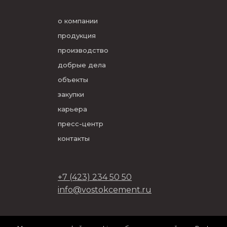
о компании
продукция
производство
добрые дела
объекты
закупки
карьера
пресс-центр
контакты
+7 (423) 234 50 50
info@vostokcement.ru
ООО «Востокцемент» 2026