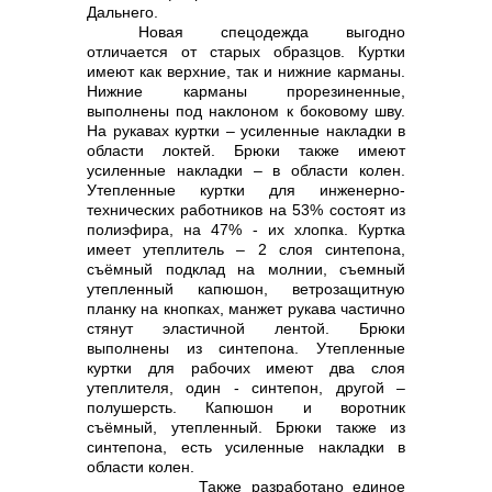
Дальнего.
Новая спецодежда выгодно
отличается от старых образцов. Куртки
имеют как верхние, так и нижние карманы.
Нижние карманы прорезиненные,
выполнены под наклоном к боковому шву.
На рукавах куртки – усиленные накладки в
области локтей. Брюки также имеют
усиленные накладки – в области колен.
Утепленные куртки для инженерно-
технических работников на 53% состоят из
полиэфира, на 47% - их хлопка. Куртка
имеет утеплитель – 2 слоя синтепона,
съёмный подклад на молнии, съемный
утепленный капюшон, ветрозащитную
планку на кнопках, манжет рукава частично
стянут эластичной лентой. Брюки
выполнены из синтепона. Утепленные
куртки для рабочих имеют два слоя
утеплителя, один - синтепон, другой –
полушерсть. Капюшон и воротник
съёмный, утепленный. Брюки также из
синтепона, есть усиленные накладки в
области колен.
Также разработано единое