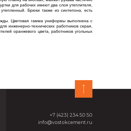
уртки для рабочих имеют два слоя утеплителя,
 утепленный. Брюки также из синтепона, есть
ы. Цветовая гамма униформы выполнена с
для инженерно-технических работников серая,
телей оранжевого цвета, работников угольных
+7 (423) 234 50 50
info@vostokcement.ru