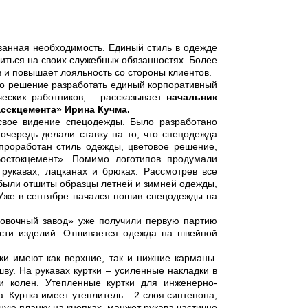
ванная необходимость. Единый стиль в одежде
иться на своих служебных обязанностях. Более
 и повышает лояльность со стороны клиентов.
то решение разработать единый корпоративный
ческих работников, – рассказывает
начальник
сскцемента» Ирина Кучма.
 свое видение спецодежды. Было разработано
очередь делали ставку на то, что спецодежда
проработан стиль одежды, цветовое решение,
остокцемент». Помимо логотипов продумали
укавах, лацканах и брюках. Рассмотрев все
 были отшиты образцы летней и зимней одежды,
 Уже в сентябре начался пошив спецодежды на
ровочный завод» уже получили первую партию
сти изделий. Отшивается одежда на швейной
ки имеют как верхние, так и нижние карманы.
у. На рукавах куртки – усиленные накладки в
и колен. Утепленные куртки для инженерно-
. Куртка имеет утеплитель – 2 слоя синтепона,
ю планку на кнопках, манжет рукава частично