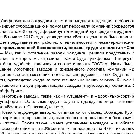
Униформа для сотрудников – это не модная тенденция, а обосно
изирует субординацию и помогает персоналу компании сосредоточ
наличие такой одежды формирует командный дух среди сотрудников
– В начале 2017 года руководством «Востокцемента» было приня
для представителей рабочих специальностей и инженерно-техни
а промышленной безопасности, охраны труда и экологии «Спа
– Мы, как и остальные заводы холдинга, решили представить
ание, в котором мы отразили, какой будет униформа. В первую 
 быть удобной, красивой и соответствовать ГОСТам. Нами был 
щение логотипов заводов и фирменного логотипа компании «В
щение светоотражающих полос на спецодежде – они будут на р
ты, руководство холдинга остановилось на наших эскизах. К июлю
ставлены на суд управляющим заводам и руководству холдинга.
ой фабрике.
Некоторые заводы, такие как «Якутцемент» и «Дробильно-сорти
 униформы. Остальные будут получать одежду по мере готовно
е «Восток» г. Спасска-Дальнего.
Новая спецодежда выгодно отличается от старых образцов. Курт
 карманы прорезиненные, выполнены под наклоном к боковому шв
ти локтей. Брюки также имеют усиленные накладки – в област
еских работников на 53% состоят из полиэфира, на 47% - их хлопка
й подклад на молнии, съемный утепленный капюшон, ветрозащитну