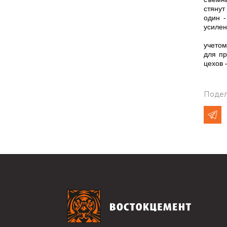
стянут
один -
усилен
Также
учетом
для пр
цехов 
Подел