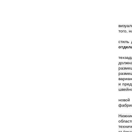
визуал
того, 
стиль 
отдел
техзад
должна
разме
разме
вариан
и пред
швейн
новой
фабрик
Нижние
облас
технич
съёмны