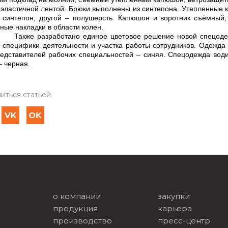
 эластичной лентой. Брюки выполнены из синтепона. Утепленные к
 синтепон, другой – полушерсть. Капюшон и воротник съёмный,
ные накладки в области колен.
 разработано единое цветовое решение новой спецодежд
 специфики деятельности и участка работы сотрудников. Одежда 
едставителей рабочих специальностей – синяя. Спецодежда води
– черная.
иться статьей
о компании
закупки
продукция
карьера
производство
пресс-центр