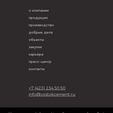
о компании
продукция
производство
добрые дела
объекты
закупки
карьера
пресс-центр
контакты
+7 (423) 234 50 50
info@vostokcement.ru
ООО «Востокцемент» 2026