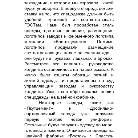
техзадание, в котором мы отразили, какой
будет униформа. В первую очередь делали
ставку на то, что спецодежда должна быть
удобной, красивой и соответствовать
info@vostokcement.ru
ГОСТам. Нами был проработан стиль
одежды, цветовое решение, размещение
логотипов заводов и фирменного логотипа
компании «Востокцемент». Помимо
логотипов продумали размещение
светоотражающих полос на спецодежде –
они будут на рукавах, лацканах и брюках.
Рассмотрев все варианты, руководство
холдинга остановилось на наших эскизах. К
июлю были отшиты образцы летней и
зимней одежды, и представлены на суд
управляющим заводам и руководству
холдинга. Уже в сентябре начался пошив
спецодежды на швейной фабрике.
Некоторые заводы, такие как
«Якутцемент» и «Дробильно-
сортировочный завод» уже получили
первую партию новой униформы.
Остальные будут получать одежду по мере
готовности изделий. Отшивается одежда на
швейной фабрике «Восток» г. Спасска-