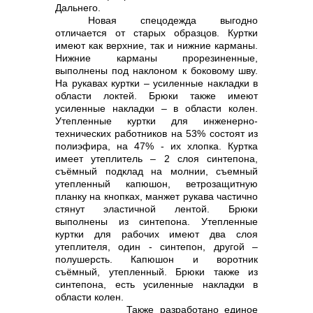
Дальнего.
Новая спецодежда выгодно
отличается от старых образцов. Куртки
имеют как верхние, так и нижние карманы.
Нижние карманы прорезиненные,
выполнены под наклоном к боковому шву.
На рукавах куртки – усиленные накладки в
области локтей. Брюки также имеют
усиленные накладки – в области колен.
Утепленные куртки для инженерно-
технических работников на 53% состоят из
полиэфира, на 47% - их хлопка. Куртка
имеет утеплитель – 2 слоя синтепона,
съёмный подклад на молнии, съемный
утепленный капюшон, ветрозащитную
планку на кнопках, манжет рукава частично
стянут эластичной лентой. Брюки
выполнены из синтепона. Утепленные
куртки для рабочих имеют два слоя
утеплителя, один - синтепон, другой –
полушерсть. Капюшон и воротник
съёмный, утепленный. Брюки также из
синтепона, есть усиленные накладки в
области колен.
Также разработано единое