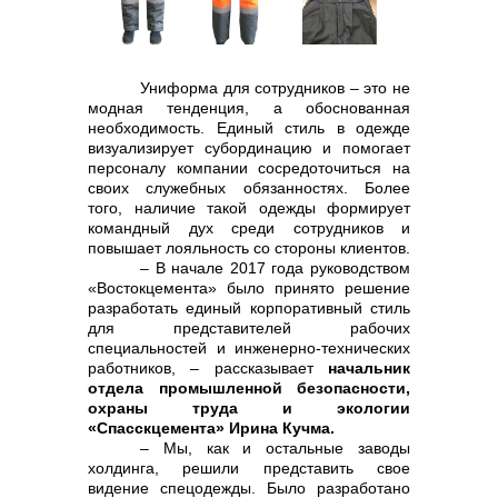
контакты отдела закупок
Униформа для сотрудников – это не
модная тенденция, а обоснованная
необходимость. Единый стиль в одежде
визуализирует субординацию и помогает
персоналу компании сосредоточиться на
своих служебных обязанностях. Более
того, наличие такой одежды формирует
командный дух среди сотрудников и
повышает лояльность со стороны клиентов.
– В начале 2017 года руководством
Контакты
«Востокцемента» было принято решение
разработать единый корпоративный стиль
для представителей рабочих
специальностей и инженерно-технических
работников, – рассказывает
начальник
отдела промышленной безопасности,
охраны труда и экологии
«Спасскцемента» Ирина Кучма.
– Мы, как и остальные заводы
+7 (423) 234 50 50
холдинга, решили представить свое
видение спецодежды. Было разработано