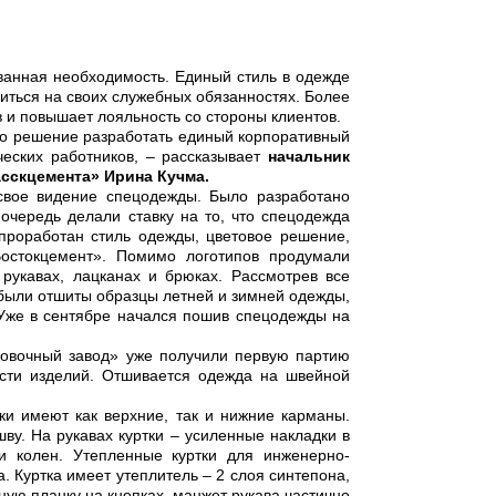
ванная необходимость. Единый стиль в одежде
иться на своих служебных обязанностях. Более
 и повышает лояльность со стороны клиентов.
то решение разработать единый корпоративный
ческих работников, – рассказывает
начальник
сскцемента» Ирина Кучма.
 свое видение спецодежды. Было разработано
очередь делали ставку на то, что спецодежда
проработан стиль одежды, цветовое решение,
остокцемент». Помимо логотипов продумали
укавах, лацканах и брюках. Рассмотрев все
 были отшиты образцы летней и зимней одежды,
 Уже в сентябре начался пошив спецодежды на
ровочный завод» уже получили первую партию
сти изделий. Отшивается одежда на швейной
ки имеют как верхние, так и нижние карманы.
у. На рукавах куртки – усиленные накладки в
и колен. Утепленные куртки для инженерно-
. Куртка имеет утеплитель – 2 слоя синтепона,
ю планку на кнопках, манжет рукава частично