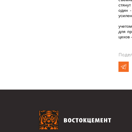
стянут
один -
усилен
Также
учетом
для пр
цехов 
Подел