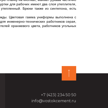
уртки для рабочих имеют два слоя утеплителя,
 утепленный. Брюки также из синтепона, есть
ы. Цветовая гамма униформы выполнена с
для инженерно-технических работников серая,
телей оранжевого цвета, работников угольных
+7 (423) 234 50 50
info@vostokcement.ru