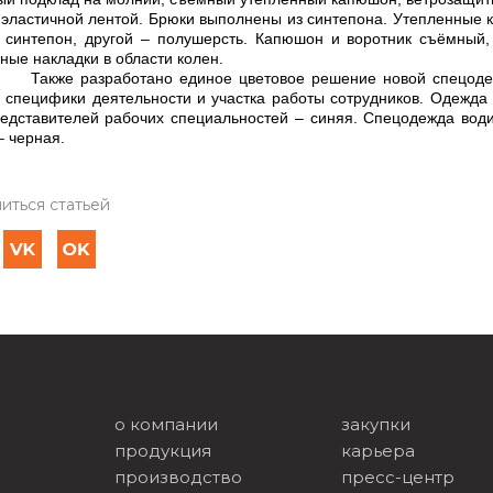
 эластичной лентой. Брюки выполнены из синтепона. Утепленные к
 синтепон, другой – полушерсть. Капюшон и воротник съёмный,
ные накладки в области колен.
 разработано единое цветовое решение новой спецодежд
 специфики деятельности и участка работы сотрудников. Одежда 
едставителей рабочих специальностей – синяя. Спецодежда води
– черная.
иться статьей
о компании
закупки
продукция
карьера
производство
пресс-центр