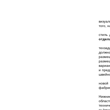
визуал
того, 
стиль 
отдел
техзад
должна
разме
разме
вариан
и пред
швейн
новой
фабрик
Нижние
облас
технич
съёмны