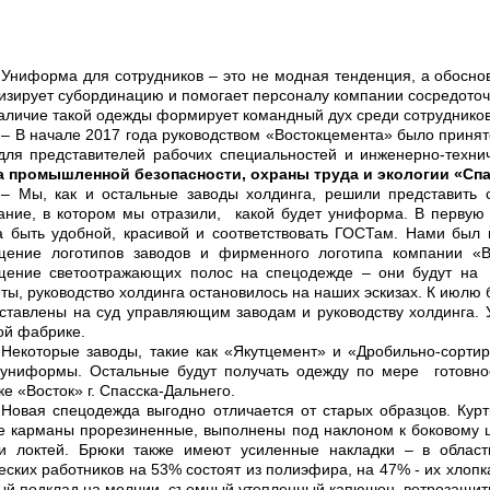
Униформа для сотрудников – это не модная тенденция, а обосно
изирует субординацию и помогает персоналу компании сосредоточ
наличие такой одежды формирует командный дух среди сотрудников
– В начале 2017 года руководством «Востокцемента» было приня
для представителей рабочих специальностей и инженерно-техни
а промышленной безопасности, охраны труда и экологии «Спа
– Мы, как и остальные заводы холдинга, решили представить
ание, в котором мы отразили, какой будет униформа. В первую 
 быть удобной, красивой и соответствовать ГОСТам. Нами был 
щение логотипов заводов и фирменного логотипа компании «В
щение светоотражающих полос на спецодежде – они будут на р
ты, руководство холдинга остановилось на наших эскизах. К июлю
ставлены на суд управляющим заводам и руководству холдинга.
ой фабрике.
Некоторые заводы, такие как «Якутцемент» и «Дробильно-сорти
 униформы. Остальные будут получать одежду по мере готовно
е «Восток» г. Спасска-Дальнего.
Новая спецодежда выгодно отличается от старых образцов. Курт
 карманы прорезиненные, выполнены под наклоном к боковому шв
ти локтей. Брюки также имеют усиленные накладки – в област
еских работников на 53% состоят из полиэфира, на 47% - их хлопка
й подклад на молнии, съемный утепленный капюшон, ветрозащитну