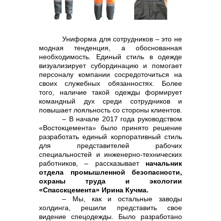
контакты отдела закупок
Униформа для сотрудников – это не
модная тенденция, а обоснованная
необходимость. Единый стиль в одежде
визуализирует субординацию и помогает
персоналу компании сосредоточиться на
своих служебных обязанностях. Более
того, наличие такой одежды формирует
командный дух среди сотрудников и
повышает лояльность со стороны клиентов.
– В начале 2017 года руководством
Контакты
«Востокцемента» было принято решение
разработать единый корпоративный стиль
для представителей рабочих
специальностей и инженерно-технических
работников, – рассказывает
начальник
отдела промышленной безопасности,
охраны труда и экологии
«Спасскцемента» Ирина Кучма.
– Мы, как и остальные заводы
+7 (423) 234 50 50
холдинга, решили представить свое
видение спецодежды. Было разработано