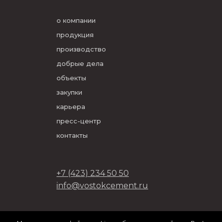
о компании
продукция
производство
добрые дела
объекты
закупки
карьера
пресс-центр
контакты
+7 (423) 234 50 50
info@vostokcement.ru
ООО «Востокцемент» 2026