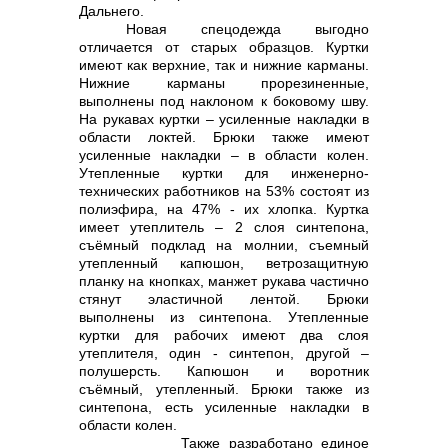
Дальнего.
Новая спецодежда выгодно
отличается от старых образцов. Куртки
имеют как верхние, так и нижние карманы.
Нижние карманы прорезиненные,
выполнены под наклоном к боковому шву.
На рукавах куртки – усиленные накладки в
области локтей. Брюки также имеют
усиленные накладки – в области колен.
Утепленные куртки для инженерно-
технических работников на 53% состоят из
полиэфира, на 47% - их хлопка. Куртка
имеет утеплитель – 2 слоя синтепона,
съёмный подклад на молнии, съемный
утепленный капюшон, ветрозащитную
планку на кнопках, манжет рукава частично
стянут эластичной лентой. Брюки
выполнены из синтепона. Утепленные
куртки для рабочих имеют два слоя
утеплителя, один - синтепон, другой –
полушерсть. Капюшон и воротник
съёмный, утепленный. Брюки также из
синтепона, есть усиленные накладки в
области колен.
Также разработано единое