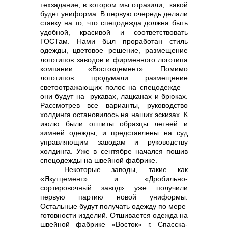
техзадание, в котором мы отразили, какой
будет униформа. В первую очередь делали
ставку на то, что спецодежда должна быть
удобной, красивой и соответствовать
info@vostokcement.ru
ГОСТам. Нами был проработан стиль
одежды, цветовое решение, размещение
логотипов заводов и фирменного логотипа
компании «Востокцемент». Помимо
логотипов продумали размещение
светоотражающих полос на спецодежде –
они будут на рукавах, лацканах и брюках.
Рассмотрев все варианты, руководство
холдинга остановилось на наших эскизах. К
июлю были отшиты образцы летней и
зимней одежды, и представлены на суд
управляющим заводам и руководству
холдинга. Уже в сентябре начался пошив
спецодежды на швейной фабрике.
Некоторые заводы, такие как
«Якутцемент» и «Дробильно-
сортировочный завод» уже получили
первую партию новой униформы.
Остальные будут получать одежду по мере
готовности изделий. Отшивается одежда на
швейной фабрике «Восток» г. Спасска-