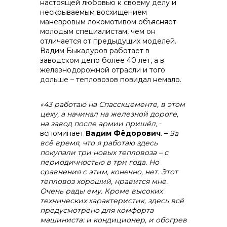
настоящей любовью к своему делу и
нескрываемым восхищением
маневровым локомотивом объясняет
молодым специалистам, чем он
отличается от предыдущих моделей.
Вадим Быкадуров работает в
заводском депо более 40 лет, а в
железнодорожной отрасли и того
дольше – тепловозов повидал немало.
«43 работаю на Спасскцементе, в этом
цеху, а начинал на железной дороге,
на завод после армии пришёл,
-
вспоминает
Вадим Фёдорович
. –
За
всё время, что я работаю здесь
покупали три новых тепловоза – с
периодичностью в три года. Но
сравнения с этим, конечно, нет. Этот
тепловоз хороший, нравится мне.
Очень рады ему. Кроме высоких
технических характеристик, здесь всё
предусмотрено для комфорта
машиниста: и кондиционер, и обогрев