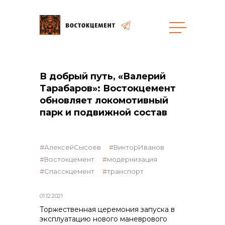
В добрый путь, «Валерий
Тарабаров»: Востокцемент
обновляет локомотивный
парк и подвижной состав
объявленные закупки
АлексейСысоев
ВикторИванов
Востокцемент
модернизация
Спасскцемент
транспорт
01.12.2021
Торжественная церемония запуска в
эксплуатацию нового маневрового