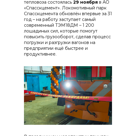
тепловоза состоялась
29 ноября
в АО
«Спасскцемент». Локомотивный парк
Спасскцемента обновлён впервые за 31
год – на работу заступает самый
современный ТЭМ18ДМ – 1 200
лошадиных сил, которые помогут
реализация неликвидов
повысить грузооборот, сделав процесс
погрузки и разгрузки вагонов на
предприятии ещё быстрее и
продуктивнее.
контакты отдела закупок