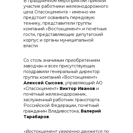
В праздничном мероприятии приняли
участие работники железнодорожного
цеха Спасскцемента – именно им
предстоит осваивать передовую
технику, представители группы
компаний «Востокцемент» и почётные
гости, представляющие депутатский
корпус и органы муниципальной
власти.
Со столь значимым приобретением
заводчан и всех присутствующих
поздравили генеральный директор
группы компаний «Востокцемент»
Алексей Сысоев
, управляющий АО
«Спасскцемент»
Виктор Иванов
и
почётный железнодорожник,
заслуженный работник транспорта
Российской Федерации, почётный
гражданин Владивостока,
Валерий
Тарабаров
.
«Востокцемент уверенно движется по