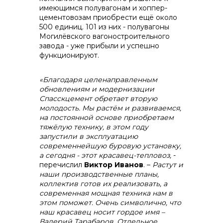
имеющимся полувагонам и хоппер-
цементовозам приобрести ещё около
500 единиц. 101 из них - полувагоны
Могилёвского вагоностроительного
завода - уже прибыли и успешно
функционируют.
«Благодаря целенаправленным
обновлениям и модернизации
Спасскцемент обретает вторую
молодость. Мы растём и развиваемся,
на постоянной основе приобретаем
тяжёлую технику, в этом году
запустили в эксплуатацию
современнейшую буровую установку,
а сегодня - этот красавец-тепловоз,
-
перечислил
Виктор Иванов
. –
Растут и
наши производственные планы,
коллектив готов их реализовать, а
современная мощная техника нам в
этом поможет. Очень символично, что
наш красавец носит гордое имя –
Валерий Тарабаров. Отдельное