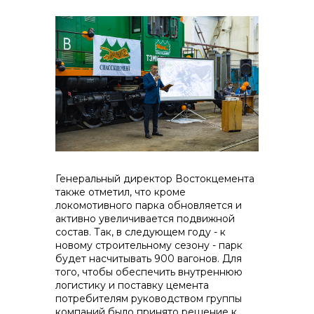
+7 (423) 234 50 50
Генеральный директор Востокцемента
также отметил, что кроме
локомотивного парка обновляется и
активно увеличивается подвижной
состав. Так, в следующем году - к
новому строительному сезону - парк
будет насчитывать 900 вагонов. Для
info@vostokcement.ru
того, чтобы обеспечить внутреннюю
логистику и поставку цемента
потребителям руководством группы
компаний было принято решение к