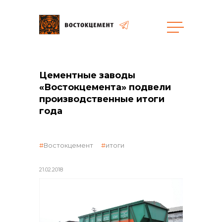
Закупки
Цементные заводы
«Востокцемента» подвели
производственные итоги
общая информация
года
объявленные закупки
Востокцемент
итоги
21.02.2018
реализация неликвидов