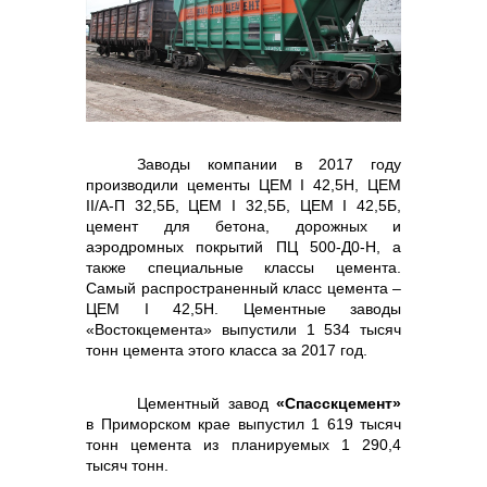
контакты отдела закупок
Заводы компании в 2017 году
производили цементы ЦЕМ I 42,5Н, ЦЕМ
Контакты
II/A-П 32,5Б, ЦЕМ I 32,5Б, ЦЕМ I 42,5Б,
цемент для бетона, дорожных и
аэродромных покрытий ПЦ 500-Д0-Н, а
также специальные классы цемента.
Самый распространенный класс цемента –
ЦЕМ I 42,5Н. Цементные заводы
+7 (423) 234 50 50
«Востокцемента» выпустили 1 534 тысяч
тонн цемента этого класса за 2017 год.
Цементный завод
«Спасскцемент»
в Приморском крае выпустил 1 619 тысяч
info@vostokcement.ru
тонн цемента из планируемых 1 290,4
тысяч тонн.