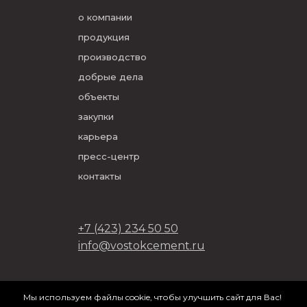
о компании
продукция
производство
добрые дела
объекты
закупки
карьера
пресс-центр
контакты
+7 (423) 234 50 50
info@vostokcement.ru
ООО «Востокцемент» 2026
Мы используем файлы cookie, чтобы улучшить сайт для Вас!
разработано в
DVIGA