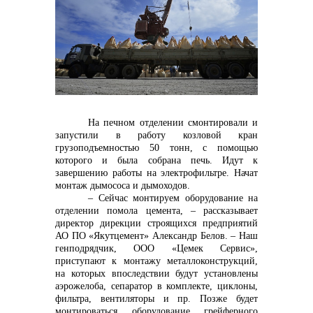
Контакты
На печном отделении смонтировали и
запустили в работу козловой кран
грузоподъемностью 50 тонн, с помощью
которого и была собрана печь. Идут к
+7 (423) 234 50 50
завершению работы на электрофильтре. Начат
монтаж дымососа и дымоходов.
– Сейчас монтируем оборудование на
отделении помола цемента, – рассказывает
info@vostokcement.ru
директор дирекции строящихся предприятий
АО ПО «Якутцемент» Александр Белов. – Наш
генподрядчик, ООО «Цемек Сервис»,
приступают к монтажу металлоконструкций,
на которых впоследствии будут установлены
аэрожелоба, сепаратор в комплекте, циклоны,
фильтра, вентиляторы и пр. Позже будет
монтироваться оборудование грейферного