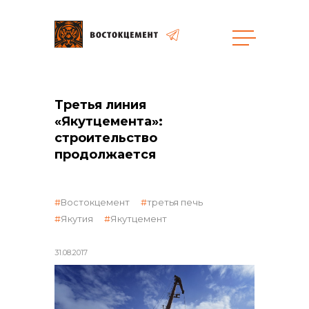
Объекты
Закупки
Третья линия
«Якутцемента»:
строительство
продолжается
общая информация
Востокцемент
третья печь
объявленные закупки
Якутия
Якутцемент
31.08.2017
реализация неликвидов
контакты отдела закупок