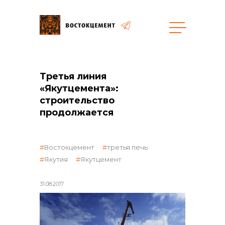
Объекты
Закупки
Третья линия
«Якутцемента»:
строительство
продолжается
общая информация
Востокцемент
третья печь
объявленные закупки
Якутия
Якутцемент
31.08.2017
реализация неликвидов
контакты отдела закупок