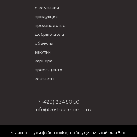
о компании
продукция
производство
добрые дела
объекты
закупки
карьера
пресс-центр
контакты
+7 (423) 234 50 50
info@vostokcement.ru
ООО «Востокцемент» 2026
Мы используем файлы cookie, чтобы улучшить сайт для Вас!
разработано в
DVIGA