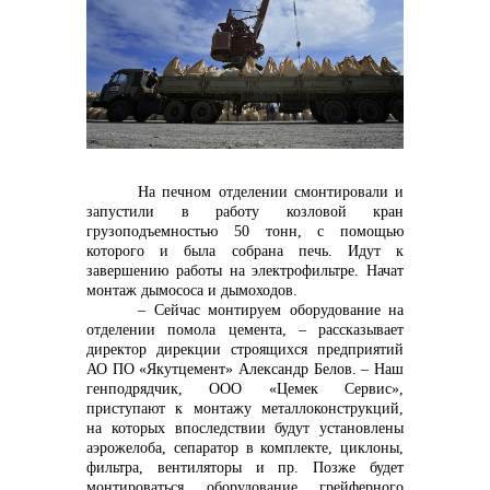
Контакты
На печном отделении смонтировали и
запустили в работу козловой кран
грузоподъемностью 50 тонн, с помощью
которого и была собрана печь. Идут к
+7 (423) 234 50 50
завершению работы на электрофильтре. Начат
монтаж дымососа и дымоходов.
– Сейчас монтируем оборудование на
отделении помола цемента, – рассказывает
info@vostokcement.ru
директор дирекции строящихся предприятий
АО ПО «Якутцемент» Александр Белов. – Наш
генподрядчик, ООО «Цемек Сервис»,
приступают к монтажу металлоконструкций,
на которых впоследствии будут установлены
аэрожелоба, сепаратор в комплекте, циклоны,
фильтра, вентиляторы и пр. Позже будет
монтироваться оборудование грейферного