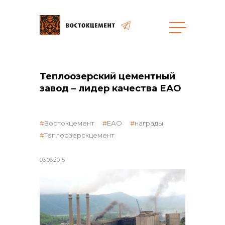
Объекты
Закупки
Теплоозерский цементный
завод – лидер качества ЕАО
общая информация
Востокцемент
ЕАО
награды
Теплоозерскцемент
объявленные закупки
03.06.2015
реализация неликвидов
контакты отдела закупок