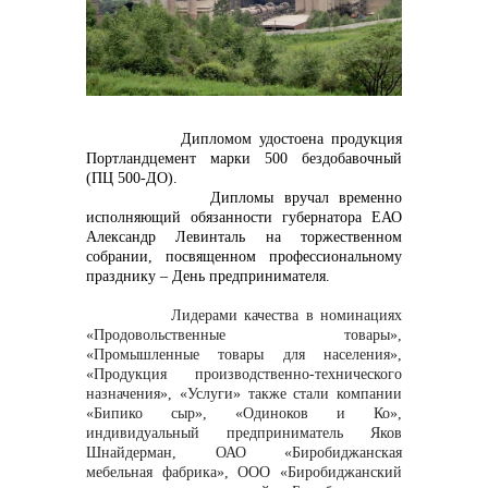
Контакты
Дипломом удостоена продукция
Портландцемент марки 500 бездобавочный
(ПЦ 500-ДО).
Дипломы вручал временно
исполняющий обязанности губернатора ЕАО
+7 (423) 234 50 50
Александр Левинталь на торжественном
собрании, посвященном профессиональному
празднику – День предпринимателя.
info@vostokcement.ru
Лидерами качества в номинациях
«Продовольственные товары»,
«Промышленные товары для населения»,
«Продукция производственно-технического
назначения», «Услуги» также стали компании
«Бипико сыр», «Одиноков и Ко»,
индивидуальный предприниматель Яков
Шнайдерман, ОАО «Биробиджанская
мебельная фабрика», ООО «Биробиджанский