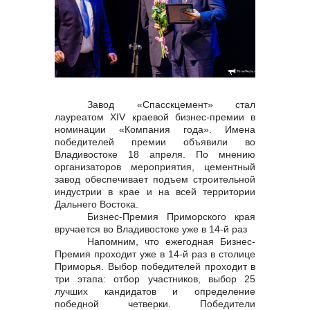
контакты отдела закупок
Завод «Спасскцемент» стал
лауреатом XIV краевой бизнес-премии в
Контакты
номинации «Компания года». Имена
победителей премии объявили во
Владивостоке 18 апреля. По мнению
организаторов мероприятия, цементный
завод обеспечивает подъем строительной
индустрии в крае и на всей территории
+7 (423) 234 50 50
Дальнего Востока.
Бизнес-Премия Приморского края
вручается во Владивостоке уже в 14-й раз
Напомним, что ежегодная Бизнес-
Премия проходит уже в 14-й раз в столице
info@vostokcement.ru
Приморья. Выбор победителей проходит в
три этапа: отбор участников, выбор 25
лучших кандидатов и определение
победной четверки. Победители