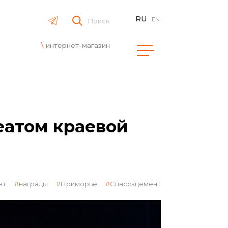
RU
EN
Поиск
интернет-магазин
еатом краевой
нт
награды
Приморье
Спасскцемент