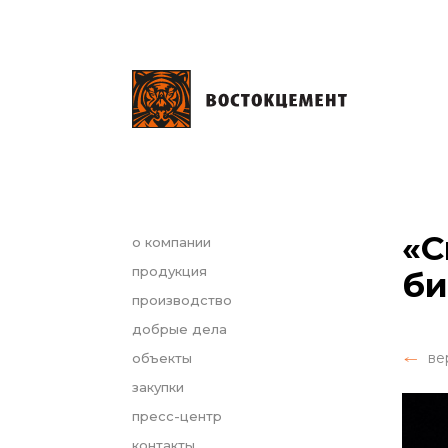
«С
о компании
продукция
би
производство
добрые дела
ве
объекты
закупки
пресс-центр
контакты