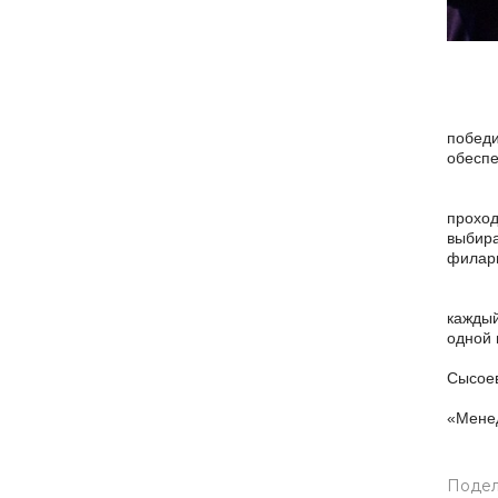
победи
обеспе
проход
выбир
филарм
каждый
одной 
Сысоев
«Менед
Подел