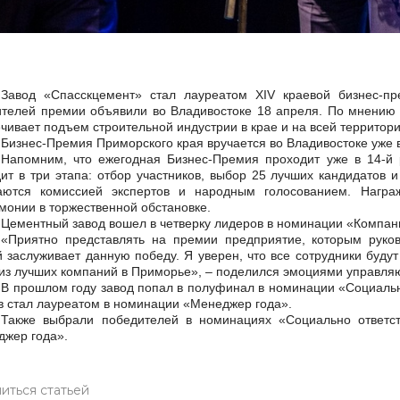
Завод «Спасскцемент» стал лауреатом XIV краевой бизнес-п
телей премии объявили во Владивостоке 18 апреля. По мнению 
чивает подъем строительной индустрии в крае и на всей территори
Бизнес-Премия Приморского края вручается во Владивостоке уже в
Напомним, что ежегодная Бизнес-Премия проходит уже в 14-й
ит в три этапа: отбор участников, выбор 25 лучших кандидатов 
аются комиссией экспертов и народным голосованием. Нагр
онии в торжественной обстановке.
Цементный завод вошел в четверку лидеров в номинации «Компан
«Приятно представлять на премии предприятие, которым руков
 заслуживает данную победу. Я уверен, что все сотрудники будут 
из лучших компаний в Приморье», – поделился эмоциями управл
В прошлом году завод попал в полуфинал в номинации «Социальн
 стал лауреатом в номинации «Менеджер года».
Также выбрали победителей в номинациях «Социально ответс
жер года».
иться статьей