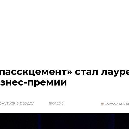
пасскцемент» стал лаур
знес-премии
рнуться в раздел
19.04.2018
Востокцеме