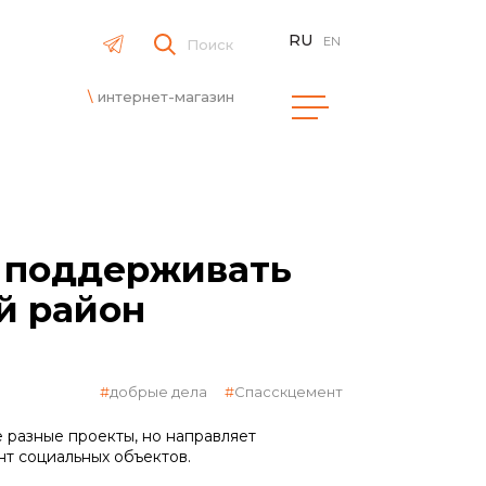
RU
EN
Поиск
интернет-магазин
 поддерживать
й район
добрые дела
Спасскцемент
 разные проекты, но направляет
нт социальных объектов.