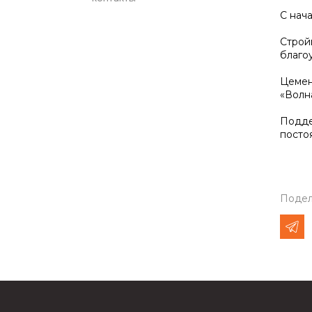
С нач
Строй
благо
Цемен
«Волна
Подде
посто
Подел