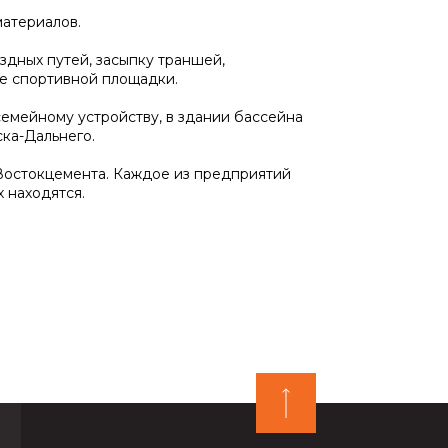
материалов.
здных путей, засыпку траншей,
ие спортивной площадки.
емейному устройству, в здании бассейна
ска-Дальнего.
Востокцемента. Каждое из предприятий
 находятся.