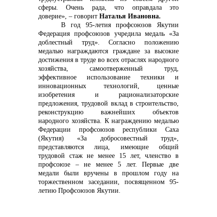
сферы. Очень рада, что оправдала это
доверие», – говорит
Наталья Ивановна.
В год 95-летия профсоюзов Якутии
Федерация профсоюзов учредила медаль «За
доблестный труд». Согласно положению
медалью награждаются граждане за высокие
достижения в труде во всех отраслях народного
хозяйства, самоотверженный труд,
эффективное использование техники и
инновационных технологий, ценные
изобретения и рационализаторские
предложения, трудовой вклад в строительство,
реконструкцию важнейших объектов
народного хозяйства. К награждению медалью
Федерации профсоюзов республики Саха
(Якутия) «За добросовестный труд»,
представляются лица, имеющие общий
трудовой стаж не менее 15 лет, членство в
профсоюзе – не менее 5 лет. Первые две
медали были вручены в прошлом году на
торжественном заседании, посвященном 95-
летию Профсоюзов Якутии.