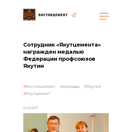
Объекты
Закупки
Сотрудник «Якутцемента»
награжден медалью
Федерации профсоюзов
общая информация
Якутии
объявленные закупки
Востокцемент
награды
Якутия
Якутцемент
24.01.2017
реализация неликвидов