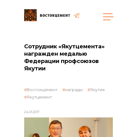
Объекты
Закупки
Сотрудник «Якутцемента»
награжден медалью
Федерации профсоюзов
общая информация
Якутии
объявленные закупки
Востокцемент
награды
Якутия
Якутцемент
24.01.2017
реализация неликвидов