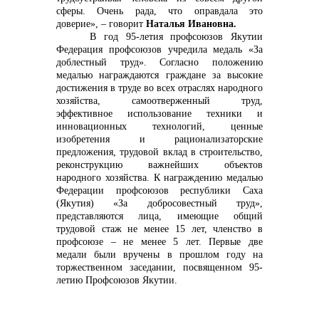
сферы. Очень рада, что оправдала это
доверие», – говорит
Наталья Ивановна.
В год 95-летия профсоюзов Якутии
Федерация профсоюзов учредила медаль «За
доблестный труд». Согласно положению
медалью награждаются граждане за высокие
достижения в труде во всех отраслях народного
хозяйства, самоотверженный труд,
эффективное использование техники и
инновационных технологий, ценные
изобретения и рационализаторские
предложения, трудовой вклад в строительство,
реконструкцию важнейших объектов
народного хозяйства. К награждению медалью
Федерации профсоюзов республики Саха
(Якутия) «За добросовестный труд»,
представляются лица, имеющие общий
трудовой стаж не менее 15 лет, членство в
профсоюзе – не менее 5 лет. Первые две
медали были вручены в прошлом году на
торжественном заседании, посвященном 95-
летию Профсоюзов Якутии.