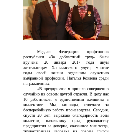
контакты отдела закупок
Контакты
Медали Федерации профсоюзов
республики «За доблестный труд» были
вручены 20 января 2017 года двум
жительницам Хангаласского улуса, многие
годы своей жизни отдавшим служению
выбранной профессии. Наталья Козлова среди
награжденных.
+7 (423) 234 50 50
«В предприятие я пришла совершенно
случайно из совсем другой отрасли. В цеху нас
10 работников, я единственная женщина в
коллективе. Мы, киповцы, отвечаем за
info@vostokcement.ru
бесперебойную работу производства. Сегодня,
спустя 20 лет, выражаю благодарность всем
коллегам, начальнику цеха, руководству
предприятия за доверие, оказанное мне тогда,
трудоустраивая человека из совсем другой