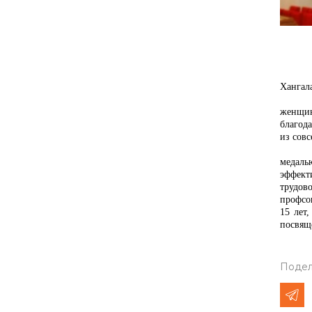
Хангал
женщин
благода
из совс
медаль
эффект
трудов
профсо
15 лет
посвящ
Подел