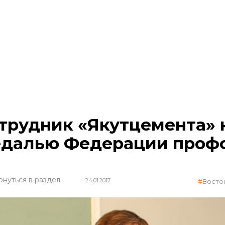
трудник «Якутцемента»
далью Федерации профс
рнуться в раздел
24.01.2017
Восто