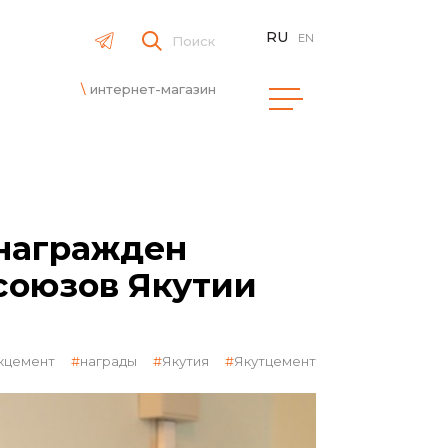
RU
EN
Поиск
интернет-магазин
 награжден
оюзов Якутии
кцемент
награды
Якутия
Якутцемент