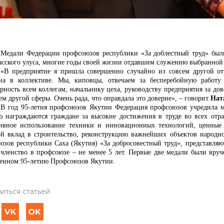
Медали Федерации профсоюзов республики «За доблестный труд» был
асского улуса, многие годы своей жизни отдавшим служению выбранной 
«В предприятие я пришла совершенно случайно из совсем другой отр
а в коллективе. Мы, киповцы, отвечаем за бесперебойную работу 
рность всем коллегам, начальнику цеха, руководству предприятия за дов
ем другой сферы. Очень рада, что оправдала это доверие», – говорит
Нат
В год 95-летия профсоюзов Якутии Федерация профсоюзов учредила м
ю награждаются граждане за высокие достижения в труде во всех отра
ивное использование техники и инновационных технологий, ценные 
ой вклад в строительство, реконструкцию важнейших объектов народн
юзов республики Саха (Якутия) «За добросовестный труд», представля
, членство в профсоюзе – не менее 5 лет. Первые две медали были вру
енном 95-летию Профсоюзов Якутии.
иться статьей