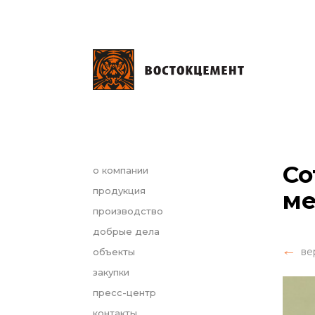
Со
о компании
продукция
ме
производство
добрые дела
ве
объекты
закупки
пресс-центр
контакты