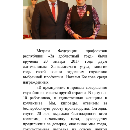
контакты отдела закупок
Контакты
Медали Федерации профсоюзов
республики «За доблестный труд» были
вручены 20 января 2017 года двум
жительницам Хангаласского улуса, многие
годы своей жизни отдавшим служению
выбранной профессии. Наталья Козлова среди
награжденных.
+7 (423) 234 50 50
«В предприятие я пришла совершенно
случайно из совсем другой отрасли. В цеху нас
10 работников, я единственная женщина в
коллективе. Мы, киповцы, отвечаем за
info@vostokcement.ru
бесперебойную работу производства. Сегодня,
спустя 20 лет, выражаю благодарность всем
коллегам, начальнику цеха, руководству
предприятия за доверие, оказанное мне тогда,
трудоустраивая человека из совсем другой