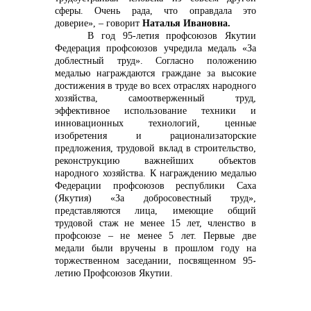
сферы. Очень рада, что оправдала это
доверие», – говорит
Наталья Ивановна.
В год 95-летия профсоюзов Якутии
Федерация профсоюзов учредила медаль «За
доблестный труд». Согласно положению
медалью награждаются граждане за высокие
достижения в труде во всех отраслях народного
хозяйства, самоотверженный труд,
эффективное использование техники и
инновационных технологий, ценные
изобретения и рационализаторские
предложения, трудовой вклад в строительство,
реконструкцию важнейших объектов
народного хозяйства. К награждению медалью
Федерации профсоюзов республики Саха
(Якутия) «За добросовестный труд»,
представляются лица, имеющие общий
трудовой стаж не менее 15 лет, членство в
профсоюзе – не менее 5 лет. Первые две
медали были вручены в прошлом году на
торжественном заседании, посвященном 95-
летию Профсоюзов Якутии.