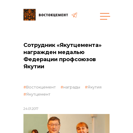
Объекты
Закупки
Сотрудник «Якутцемента»
награжден медалью
Федерации профсоюзов
общая информация
Якутии
объявленные закупки
Востокцемент
награды
Якутия
Якутцемент
24.01.2017
реализация неликвидов