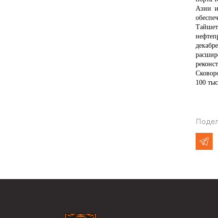
Азии и
обеспе
Тайшет
нефтеп
декабр
расшир
реконс
Сковор
100 тыс
Подел