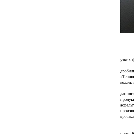
узких ф
дробил
«Тепло
коллект
Нап
данног
продук
асфаль
произв
крошка
порта 