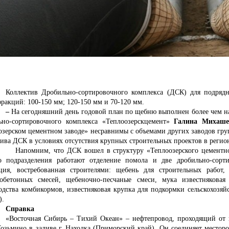
Коллектив Дробильно-сортировочного комплекса (ДСК) для подряд
ракций: 100-150 мм; 120-150 мм и 70-120 мм.
–
На сегодняшний день годовой план по щебню выполнен более чем на
ьно-сортировочного комплекса «Теплоозерскцемент»
Галина Михаше
озерском цементном заводе» несравнимы с объемами других заводов гр
ива ДСК в условиях отсутствия крупных строительных проектов в регион
омним, что
ДСК вошел в структуру «Теплоозерского цементног
о подразделения работают отделение помола и две дробильно-сорт
ция, востребованная строителями: щебень для строительных работ
тобетонных смесей, щебеночно-песчаные смеси, мука известняковая
одства комбикормов, известняковая крупка для подкормки сельскохозя
).
Справка
«Восточная Сибирь – Тихий Океан» – нефтепровод, проходящий от г
Козьмино в заливе г. Находка (Приморский край). Он соединяет место