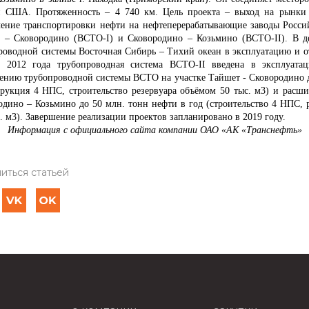
 США. Протяженность – 4 740 км. Цель проекта – выход на рынки с
чение транспортировки нефти на нефтеперерабатывающие заводы Россий
 – Сковородино (ВСТО-I) и Сковородино – Козьмино (ВСТО-II). В де
роводной системы Восточная Сибирь – Тихий океан в эксплуатацию и о
е 2012 года трубопроводная система ВСТО-II введена в эксплуатац
ению трубопроводной системы ВСТО на участке Тайшет - Сковородино до
трукция 4 НПС, строительство резервуара объёмом 50 тыс. м3) и рас
одино – Козьмино до 50 млн. тонн нефти в год (строительство 4 НПС, р
. м3). Завершение реализации проектов запланировано в 2019 году.
Информация с официального сайта компании ОАО «АК «Транснефть»
иться статьей