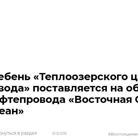
бень «Теплоозерского 
вода» поставляется на о
фтепровода «Восточная 
еан»
рнуться в раздел
01.12.2015
Востокцеме