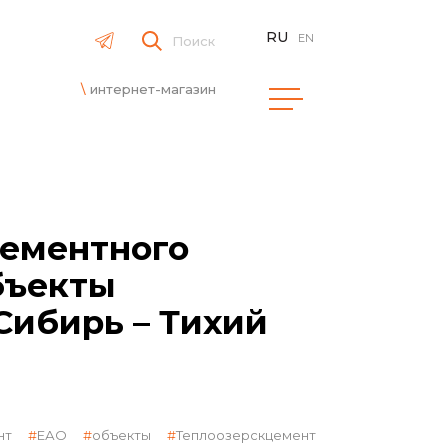
RU
EN
Поиск
интернет-магазин
цементного
бъекты
Сибирь – Тихий
нт
ЕАО
объекты
Теплоозерскцемент