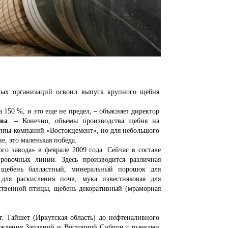
ных организаций освоил выпуск крупного щебня
 150 %, и это еще не предел,
–
объясняет директор
ва
.
–
Конечно, объемы производства щебня на
уппы компаний «Востокцемент», но для небольшого
е, это маленькая победа.
о завода» в феврале 2009 года. Сейчас в составе
ировочных линии. Здесь производится различная
, щебень балластный, минеральный порошок для
 для раскисления почв, мука известняковая для
йственной птицы, щебень декоративный (мраморная
. Тайшет (Иркутская область) до нефтеналивного
рождения Западной и Восточной Сибири с рынками