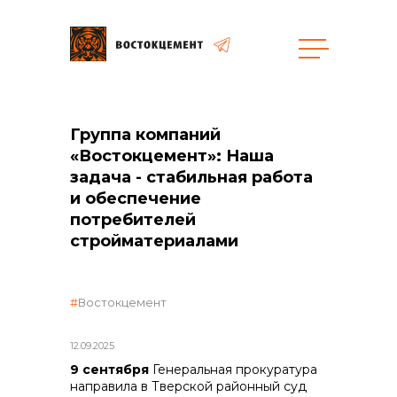
Объекты
Закупки
Группа компаний
«Востокцемент»: Наша
задача - стабильная работа
и обеспечение
общая информация
потребителей
стройматериалами
объявленные закупки
Востокцемент
реализация неликвидов
12.09.2025
9 сентября
Генеральная прокуратура
направила в Тверской районный суд
контакты отдела закупок