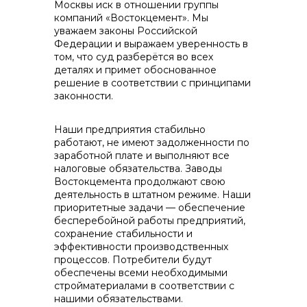
Москвы иск в отношении группы
компаний «Востокцемент». Мы
уважаем законы Российской
Федерации и выражаем уверенность в
том, что суд разберётся во всех
деталях и примет обоснованное
решение в соответствии с принципами
Контакты
законности.
Наши предприятия стабильно
работают, не имеют задолженности по
+7 (423) 234 50 50
заработной плате и выполняют все
налоговые обязательства. Заводы
Востокцемента продолжают свою
деятельность в штатном режиме. Наши
info@vostokcement.ru
приоритетные задачи — обеспечение
бесперебойной работы предприятий,
сохранение стабильности и
эффективности производственных
процессов. Потребители будут
обеспечены всеми необходимыми
стройматериалами в соответствии с
нашими обязательствами.