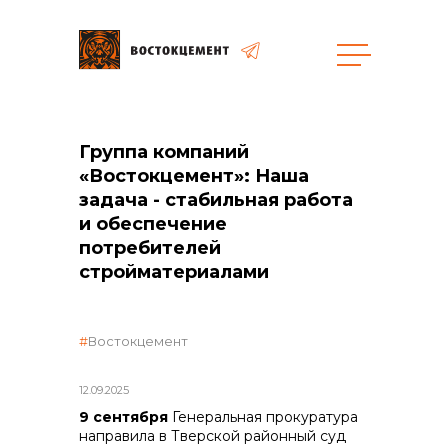
Объекты
Закупки
Группа компаний
«Востокцемент»: Наша
задача - стабильная работа
и обеспечение
общая информация
потребителей
стройматериалами
объявленные закупки
Востокцемент
реализация неликвидов
12.09.2025
9 сентября
Генеральная прокуратура
направила в Тверской районный суд
контакты отдела закупок