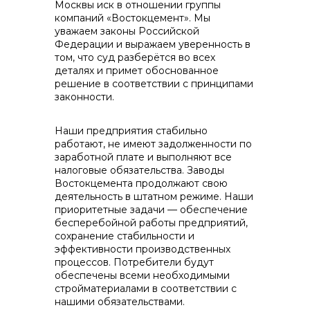
Москвы иск в отношении группы
компаний «Востокцемент». Мы
уважаем законы Российской
Федерации и выражаем уверенность в
том, что суд разберётся во всех
деталях и примет обоснованное
решение в соответствии с принципами
Контакты
законности.
Наши предприятия стабильно
работают, не имеют задолженности по
+7 (423) 234 50 50
заработной плате и выполняют все
налоговые обязательства. Заводы
Востокцемента продолжают свою
деятельность в штатном режиме. Наши
info@vostokcement.ru
приоритетные задачи — обеспечение
бесперебойной работы предприятий,
сохранение стабильности и
эффективности производственных
процессов. Потребители будут
обеспечены всеми необходимыми
стройматериалами в соответствии с
нашими обязательствами.