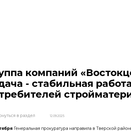
уппа компаний «Востокц
дача - стабильная работ
требителей стройматер
рнуться в раздел
12.09.2025
тября
Генеральная прокуратура направила в Тверской райо