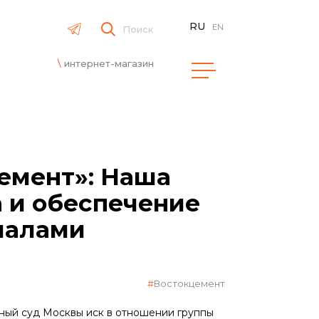
RU
EN
Поиск
интернет-магазин
емент»: Наша
а и обеспечение
иалами
Востокцемент
нный суд Москвы иск в отношении группы