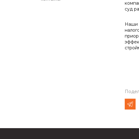
компа
суд р
Наши 
налог
приор
эффек
строй
Подел