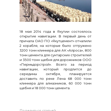
Контакты
18 мая 2014 года в Якутии состоялось
открытие навигации. В первый день от
причала ОАО ПО «Якутцемент» отчалили
2 корабля, на которые было отгружено
+7 (423) 234 50 50
3200 тонн клинкера для АК «Алроса», 800
тонн цемента для сунтарских строителей
и 3500 тонн щебня для дорожников ООО
«Пермьдорстрой». Всего за период
info@vostokcement.ru
навигации, который продлится до
середины октября, планируется
доставить по реке Лена 68 000 тонн
клинкера для алмазников, 60 000 тонн
щебня и 18 000 тонн цемента.
Поделиться статьей