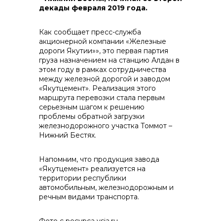
контакты отдела закупок
декады февраля 2019 года.
Как сообщает пресс-служба
акционерной компании «Железные
дороги Якутии»», это первая партия
груза назначением на станцию Алдан в
этом году в рамках сотрудничества
между железной дорогой и заводом
Контакты
«Якутцемент». Реализация этого
маршрута перевозки стала первым
серьезным шагом к решению
проблемы обратной загрузки
железнодорожного участка Томмот –
Нижний Бестях.
+7 (423) 234 50 50
Напомним, что продукция завода
«Якутцемент» реализуется на
info@vostokcement.ru
территории республики
автомобильным, железнодорожным и
речным видами транспорта.