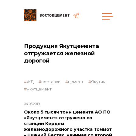
Объекты
Закупки
Продукция Якутцемента
отгружается железной
дорогой
общая информация
ЖД
поставки
цемент
Якутия
объявленные закупки
Якутцемент
04.03.2019
Около 5 тысяч тонн цемента АО ПО
реализация неликвидов
«Якутцемент» отгружено со
станции Кердем
железнодорожного участка Томмот
– Нижний Бестях, начиная со второй