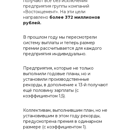
получают все без исключения
контакты отдела закупок
предприятия группы компаний
«Востокцемент». На эти цели
направлено
более 372 миллионов
рублей.
В прошлом году мы пересмотрели
систему выплаты и теперь размер
Контакты
премии рассчитывается для каждого
предприятия индивидуально.
Предприятия, которые не только
выполнили годовые планы, но и
установили производственные
+7 (423) 234 50 50
рекорды, в дополнение к 13-й получают
ещё половину зарплаты (с
коэффициентом 1,5).
info@vostokcement.ru
Коллективам, выполнившим план, но не
установившим в этом году рекорды,
предусмотрена премия в одинарном
размере (с коэффициентом 1).