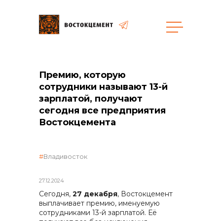
Объекты
Закупки
Премию, которую
сотрудники называют 13-й
зарплатой, получают
общая информация
сегодня все предприятия
Востокцемента
объявленные закупки
Владивосток
27.12.2024
реализация неликвидов
Сегодня,
27 декабря
, Востокцемент
выплачивает премию, именуемую
сотрудниками 13-й зарплатой. Её