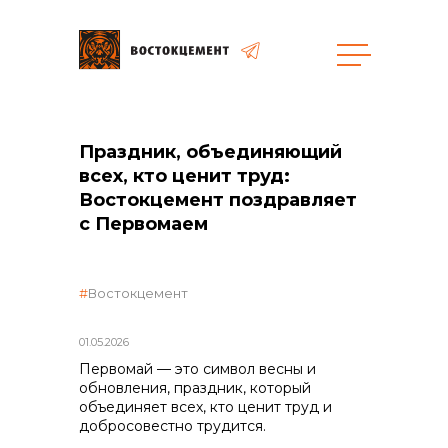
Объекты
Закупки
Праздник, объединяющий
всех, кто ценит труд:
Востокцемент поздравляет
общая информация
с Первомаем
объявленные закупки
Востокцемент
01.05.2026
реализация неликвидов
Первомай — это символ весны и
обновления, праздник, который
объединяет всех, кто ценит труд и
добросовестно трудится.
контакты отдела закупок