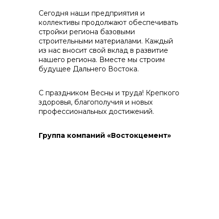
Сегодня наши предприятия и
коллективы продолжают обеспечивать
стройки региона базовыми
строительными материалами. Каждый
из нас вносит свой вклад в развитие
Контакты
нашего региона. Вместе мы строим
будущее Дальнего Востока.
С праздником Весны и труда! Крепкого
здоровья, благополучия и новых
+7 (423) 234 50 50
профессиональных достижений.
Группа компаний «Востокцемент»
info@vostokcement.ru