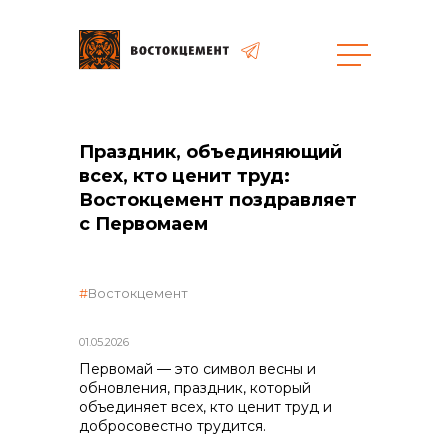
Объекты
Закупки
Праздник, объединяющий
всех, кто ценит труд:
Востокцемент поздравляет
общая информация
с Первомаем
объявленные закупки
Востокцемент
01.05.2026
реализация неликвидов
Первомай — это символ весны и
обновления, праздник, который
объединяет всех, кто ценит труд и
добросовестно трудится.
контакты отдела закупок