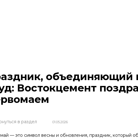
аздник, объединяющий в
уд: Востокцемент поздра
рвомаем
рнуться в раздел
01.05.2026
май — это символ весны и обновления, праздник, который об