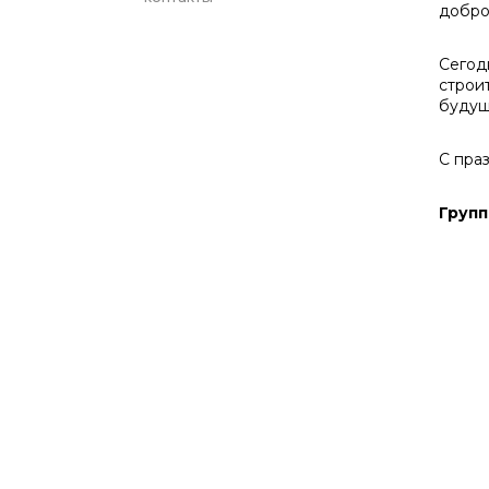
добро
Сегод
строи
будущ
С пра
Групп