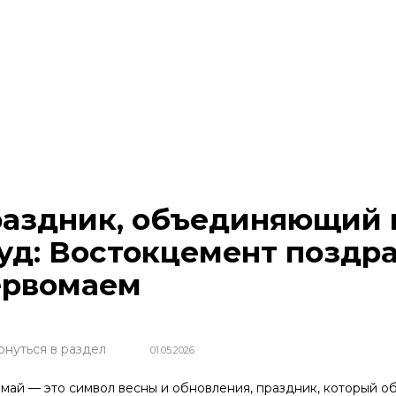
аздник, объединяющий в
уд: Востокцемент поздра
рвомаем
рнуться в раздел
01.05.2026
май — это символ весны и обновления, праздник, который об