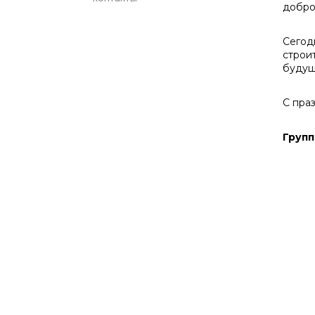
добро
Сегод
строи
будущ
С пра
Групп