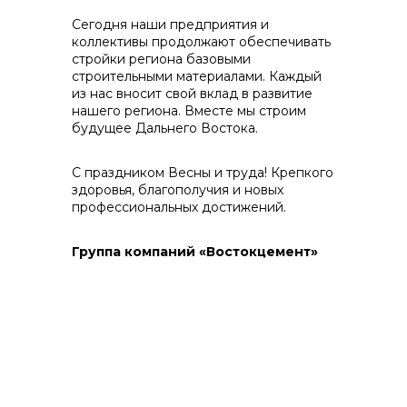
Сегодня наши предприятия и
коллективы продолжают обеспечивать
стройки региона базовыми
строительными материалами. Каждый
из нас вносит свой вклад в развитие
Контакты
нашего региона. Вместе мы строим
будущее Дальнего Востока.
С праздником Весны и труда! Крепкого
здоровья, благополучия и новых
+7 (423) 234 50 50
профессиональных достижений.
Группа компаний «Востокцемент»
info@vostokcement.ru