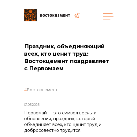
Объекты
Закупки
Праздник, объединяющий
всех, кто ценит труд:
Востокцемент поздравляет
общая информация
с Первомаем
объявленные закупки
Востокцемент
01.05.2026
реализация неликвидов
Первомай — это символ весны и
обновления, праздник, который
объединяет всех, кто ценит труд и
добросовестно трудится.
контакты отдела закупок