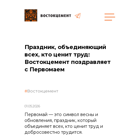
Объекты
Закупки
Праздник, объединяющий
всех, кто ценит труд:
Востокцемент поздравляет
общая информация
с Первомаем
объявленные закупки
Востокцемент
01.05.2026
реализация неликвидов
Первомай — это символ весны и
обновления, праздник, который
объединяет всех, кто ценит труд и
добросовестно трудится.
контакты отдела закупок