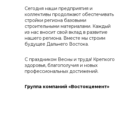
Сегодня наши предприятия и
коллективы продолжают обеспечивать
стройки региона базовыми
строительными материалами. Каждый
из нас вносит свой вклад в развитие
Контакты
нашего региона. Вместе мы строим
будущее Дальнего Востока.
С праздником Весны и труда! Крепкого
здоровья, благополучия и новых
+7 (423) 234 50 50
профессиональных достижений.
Группа компаний «Востокцемент»
info@vostokcement.ru