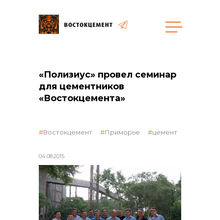
Объекты
Закупки
«Полизиус» провел семинар
для цементников
«Востокцемента»
общая информация
Востокцемент
Приморье
цемент
объявленные закупки
04.08.2015
реализация неликвидов