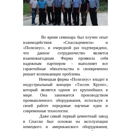
контакты отдела закупок
Во время семинара был изучен опыт
взаимодействия «Спасскцемента» и
«Полизиус», и очередной раз подтверждено,
Контакты
что данное сотрудничество является
взаимовыгодным. Фирма проявила себя
надежным партнером – выполняет все
гарантийные обязательства и своевременно
решает возникающие проблемы.
Немецкая фирма «Полизиус» входит в
+7 (423) 234 50 50
индустриальный концерн «Тиссен Крупп»,
который является одним из крупнейших в
мире. Она занимается производством
промышленного оборудования, используя в
своей работе передовые научные идеи и
info@vostokcement.ru
современные технологии.
Даже самый первый цементный завод
в Спасске был основан на эксплуатации
немецкого и американского оборудования,